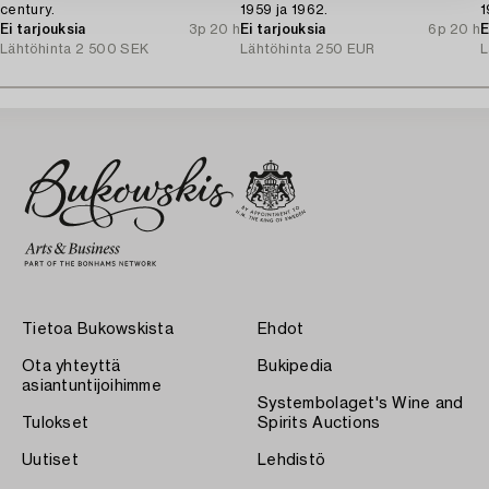
century.
1959 ja 1962.
1
Ei tarjouksia
3p 20 h
Ei tarjouksia
6p 20 h
E
Lähtöhinta
2 500 SEK
Lähtöhinta
250 EUR
L
Tietoa Bukowskista
Ehdot
Ota yhteyttä
Bukipedia
asiantuntijoihimme
Systembolaget's Wine and
Tulokset
Spirits Auctions
Uutiset
Lehdistö