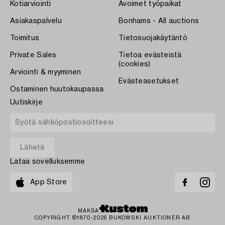
Kotiarviointi
Avoimet työpaikat
Asiakaspalvelu
Bonhams - All auctions
Toimitus
Tietosuojakäytäntö
Private Sales
Tietoa evästeistä
(cookies)
Arviointi & myyminen
Evästeasetukset
Ostaminen huutokaupassa
Uutiskirje
Lataa sovelluksemme
App Store
MAKSA
COPYRIGHT ©1870-2026 BUKOWSKI AUKTIONER AB