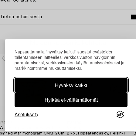
Wear. Scratches.
Tietoa ostamisesta
Muiden katsomia kohteita
Napsauttamalla "hyväksy kaikki" suostut evästeiden
tallentamiseen laitteellesi verkkosivuston navigoinnin
parantamiseksi, verkkosivuston käytön analysoimiseksi ja
markkinointimme mukauttamiseksi.
Hyväksy kaikki
Hylkää ei-välttämättömät
Asetukset
1729315
1730905
1
A sterling silver bowl with handle,
Vateja,
E
signed with monogram CMM, 20th
2 kpl, Hopeatehdas oy, Helsinki
B