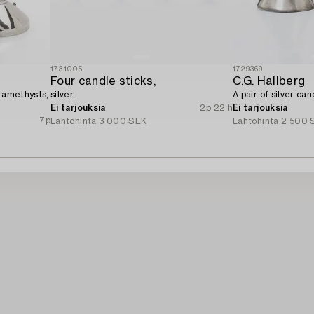
1731005
1729369
Four candle sticks,
C.G. Hallberg
h amethysts,
silver.
A pair of silver ca
Ei tarjouksia
2p 22 h
Ei tarjouksia
7p
Lähtöhinta
3 000 SEK
Lähtöhinta
2 500 