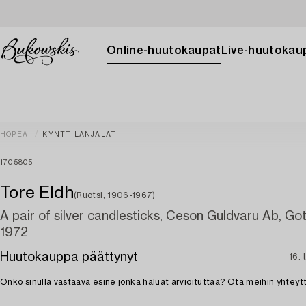
Online-huutokaupat
Live-huutokau
HOPEA
KYNTTILÄNJALAT
1705805
Tore Eldh
(Ruotsi, 1906-1967)
A pair of silver candlesticks, Ceson Guldvaru Ab, G
1972
Huutokauppa päättynyt
16. 
Onko sinulla vastaava esine jonka haluat arvioituttaa?
Ota meihin yhteyt