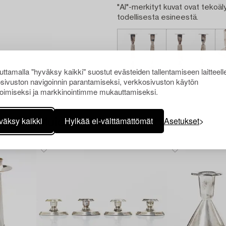
"AI"-merkityt kuvat ovat tekoäly
todellisesta esineestä.
ttamalla "hyväksy kaikki" suostut evästeiden tallentamiseen laitteell
sivuston navigoinnin parantamiseksi, verkkosivuston käytön
oimiseksi ja markkinointimme mukauttamiseksi.
väksy kaikki
Hylkää ei-välttämättömät
Asetukset
Muiden katsomia kohteita