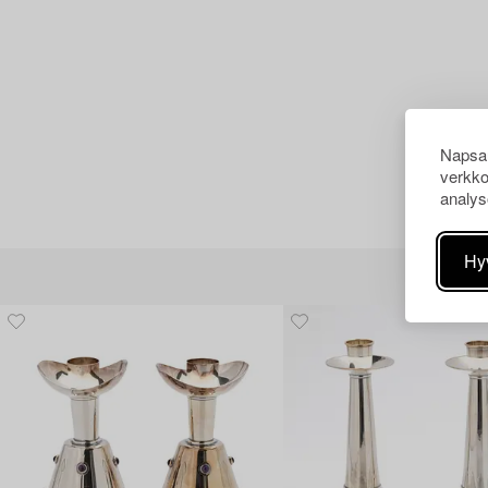
Napsau
verkko
analys
Hy