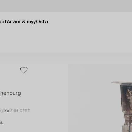
pat
Arvioi & myy
Osta
othenburg
touko
17:54 CEST
tä