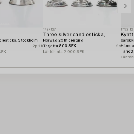
1727127
1732112
Three silver candlesticka,
Kyntt
ndlesticks, Stockholm.
Norway, 20th century.
barokki
Hämeen
2p 1 h
Tarjottu
800 SEK
2p
Tarjot
SEK
Lähtöhinta
2 000 SEK
Lähtöh