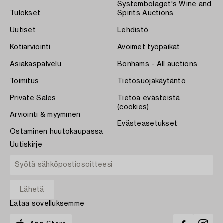
Systembolaget's Wine and
Tulokset
Spirits Auctions
Uutiset
Lehdistö
Kotiarviointi
Avoimet työpaikat
Asiakaspalvelu
Bonhams - All auctions
Toimitus
Tietosuojakäytäntö
Private Sales
Tietoa evästeistä
(cookies)
Arviointi & myyminen
Evästeasetukset
Ostaminen huutokaupassa
Uutiskirje
Lataa sovelluksemme