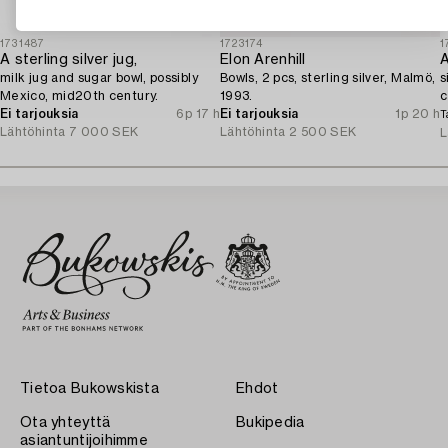
1731487
1723174
1
A sterling silver jug,
Elon Arenhill
milk jug and sugar bowl, possibly
Bowls, 2 pcs, sterling silver, Malmö,
s
Mexico, mid20th century.
1993.
c
Ei tarjouksia
6p 17 h
Ei tarjouksia
1p 20 h
T
Lähtöhinta
7 000 SEK
Lähtöhinta
2 500 SEK
L
Tietoa Bukowskista
Ehdot
Ota yhteyttä
Bukipedia
asiantuntijoihimme