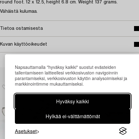
round foot. 12 x 12.5, height 6.8 cm. Weight 137 grams.
Vähäistä kulumaa.
Tietoa ostamisesta
Kuvan käyttöoikeudet
Napsauttamalla "hyväksy kaikki" suostut evästeiden
Muiden katsomia kohteita
tallentamiseen laitteellesi verkkosivuston navigoinnin
parantamiseksi, verkkosivuston käytön analysoimiseksi ja
markkinointimme mukauttamiseksi.
Hyväksy kaikki
Hylkää ei-välttämättömät
Asetukset