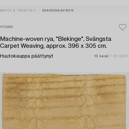
MATOT & TEKSTIILIT
SKANDINAAVINEN
1706393
Machine-woven rya, "Blekinge", Svängsta
Carpet Weaving, approx. 396 x 305 cm.
Huutokauppa päättynyt
13. kesä
17:32 CEST