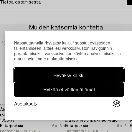
Tietoa ostamisesta
Muiden katsomia kohteita
Napsauttamalla "hyväksy kaikki" suostut evästeiden
tallentamiseen laitteellesi verkkosivuston navigoinnin
parantamiseksi, verkkosivuston käytön analysoimiseksi ja
markkinointimme mukauttamiseksi.
Hyväksy kaikki
Hylkää ei-välttämättömät
Asetukset
1730849
1728832
1
Åkdyna,
Märta Måås-Fjetterström
M
rölakan, ca 105 x 49 cm Skåne,
A 'Renaissance' drape, flat weave,
A
1800-tal.
c. 213 x 145 cm, signed MMF.
1
Ei tarjouksia
6p 13 h
Ei tarjouksia
6p 13 h
E
Lähtöhinta
2 500 SEK
Lähtöhinta
20 000 SEK
L