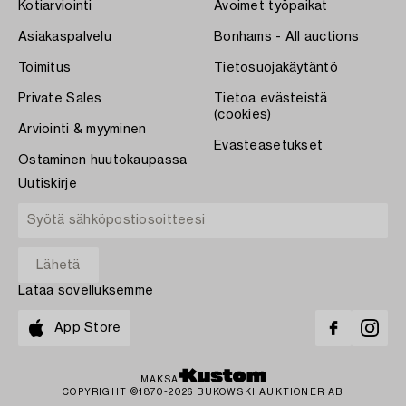
Kotiarviointi
Avoimet työpaikat
Asiakaspalvelu
Bonhams - All auctions
Toimitus
Tietosuojakäytäntö
Private Sales
Tietoa evästeistä
(cookies)
Arviointi & myyminen
Evästeasetukset
Ostaminen huutokaupassa
Uutiskirje
Lataa sovelluksemme
App Store
MAKSA
COPYRIGHT ©1870-2026 BUKOWSKI AUKTIONER AB