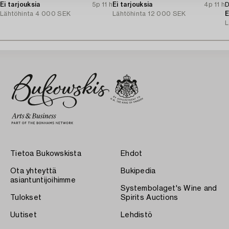
Ei tarjouksia
5p 11 h
Ei tarjouksia
4p 11 h
D
Lähtöhinta
4 000 SEK
Lähtöhinta
12 000 SEK
E
L
Tietoa Bukowskista
Ehdot
Ota yhteyttä
Bukipedia
asiantuntijoihimme
Systembolaget's Wine and
Tulokset
Spirits Auctions
Uutiset
Lehdistö