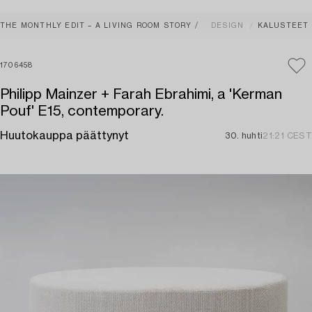
THE MONTHLY EDIT – A LIVING ROOM STORY
DESIGN
KALUSTEET
1706458
Philipp Mainzer + Farah Ebrahimi, a 'Kerman
Pouf' E15, contemporary.
Huutokauppa päättynyt
30. huhti
21:21 CEST