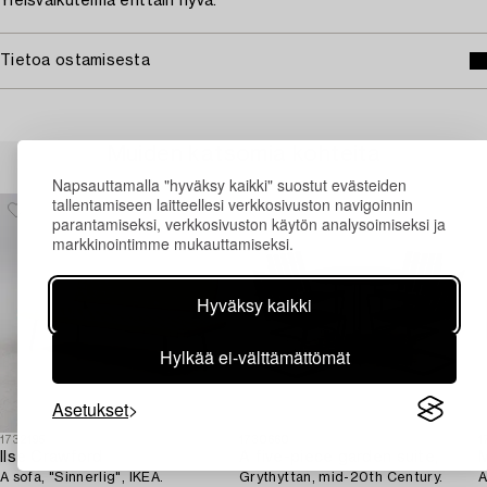
Yleisvaikutelma erittäin hyvä.
Tietoa ostamisesta
Muiden katsomia kohteita
Napsauttamalla "hyväksy kaikki" suostut evästeiden
tallentamiseen laitteellesi verkkosivuston navigoinnin
parantamiseksi, verkkosivuston käytön analysoimiseksi ja
markkinointimme mukauttamiseksi.
Hyväksy kaikki
Hylkää ei-välttämättömät
Asetukset
1732195
1730660
1
Ilse Crawford
A five-piece garden suite,
A sofa, "Sinnerlig", IKEA.
Grythyttan, mid-20th Century.
A