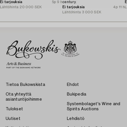
Ei tarjouksia
5p 9 h
century.
E
Lähtöhinta
20 000 SEK
Ei tarjouksia
4p 11 h
L
Lähtöhinta
3 000 SEK
Tietoa Bukowskista
Ehdot
Ota yhteyttä
Bukipedia
asiantuntijoihimme
Systembolaget's Wine and
Tulokset
Spirits Auctions
Uutiset
Lehdistö