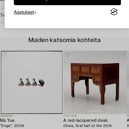
Asetukset
Tietoa ostamisesta
Muiden katsomia kohteita
1688630
1707178
1
Ma Yue,
A red-lacquered desk,
A
"Dogs", 2006.
China, first half of the 20th
1