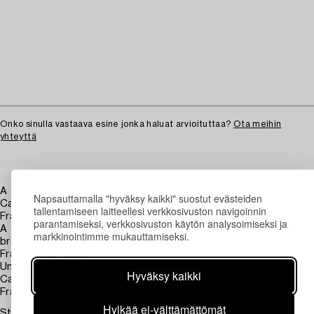
Onko sinulla vastaava esine jonka haluat arvioituttaa?
Ota meihin
yhteyttä
A follower of Zhao Shao'ang (1905-1998). Motif of two finches.
Napsauttamalla "hyväksy kaikki" suostut evästeiden
Calligraphy and two seals in red. Image area 30.5 x 31 cm.
tallentamiseen laitteellesi verkkosivuston navigoinnin
Frame 43 x 43 cm.
parantamiseksi, verkkosivuston käytön analysoimiseksi ja
A follower of Zhao Shao'ang (1905-1998). Motif of a bird on a
markkinointimme mukauttamiseksi.
branch. Calligraphy and two seals in red. Image area 31 x 31 cm.
Frame 43 x 43 cm.
Unidentified artist, Two fluttering birds with wisteria.
Hyväksy kaikki
Calligraphy and one seal in red. Image area 38.5 x 28.5 cm.
Frame 52 x 42 cm.
Hylkää ei-välttämättömät
Stains. Not examined out of frames.