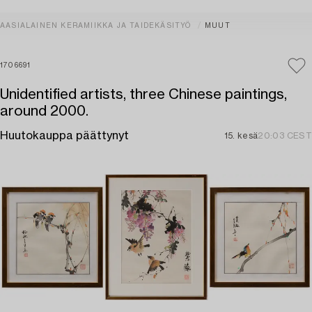
AASIALAINEN KERAMIIKKA JA TAIDEKÄSITYÖ
MUUT
1706691
Unidentified artists, three Chinese paintings,
around 2000.
Huutokauppa päättynyt
15. kesä
20:03 CEST