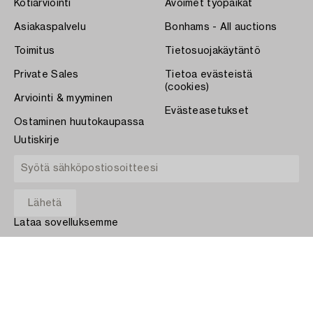
Kotiarviointi
Avoimet työpaikat
Asiakaspalvelu
Bonhams - All auctions
Toimitus
Tietosuojakäytäntö
Private Sales
Tietoa evästeistä
(cookies)
Arviointi & myyminen
Evästeasetukset
Ostaminen huutokaupassa
Uutiskirje
Lataa sovelluksemme
App Store
MAKSA
COPYRIGHT ©1870-2026 BUKOWSKI AUKTIONER AB