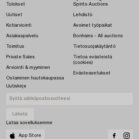
Tulokset
Spirits Auctions
Uutiset
Lehdistö
Kotiarviointi
Avoimet työpaikat
Asiakaspalvelu
Bonhams - All auctions
Toimitus
Tietosuojakäytäntö
Private Sales
Tietoa evästeistä
(cookies)
Arviointi & myyminen
Evästeasetukset
Ostaminen huutokaupassa
Uutiskirje
Lataa sovelluksemme
App Store