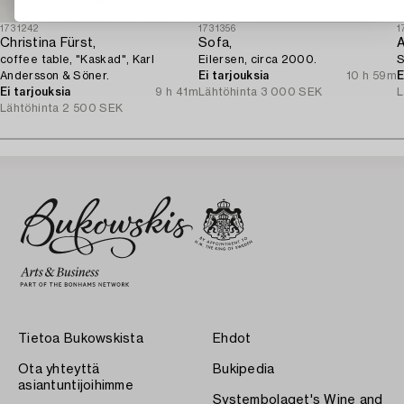
1731242
1731356
1
Christina Fürst,
Sofa,
A
coffee table, "Kaskad", Karl
Eilersen, circa 2000.
S
Andersson & Söner.
Ei tarjouksia
10 h 59m
E
Ei tarjouksia
9 h 41m
Lähtöhinta
3 000 SEK
L
Lähtöhinta
2 500 SEK
Tietoa Bukowskista
Ehdot
Ota yhteyttä
Bukipedia
asiantuntijoihimme
Systembolaget's Wine and