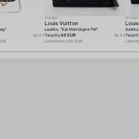
1731291
1731297
Louis Vuitton
Louis
ag".
Laukku, "Epi Montaigne PM".
Salkku
2p 2 h
Tarjottu
50 EUR
5p 5 h
Tarjot
SEK
Lähtöhinta
550 EUR
Lähtöh