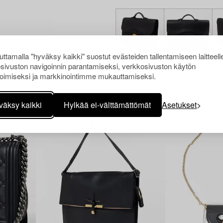
ttamalla "hyväksy kaikki" suostut evästeiden tallentamiseen laitteell
sivuston navigoinnin parantamiseksi, verkkosivuston käytön
oimiseksi ja markkinointimme mukauttamiseksi.
Muiden katsomia kohteita
väksy kaikki
Hylkää ei-välttämättömät
Asetukset