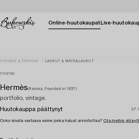
Online-huutokaupat
Live-huutokau
VINTAGE & FASHION
LAUKUT & MATKALAUKUT
1706786
Hermès
(Ranska, Founded in 1837)
portfolio, vintage.
Huutokauppa päättynyt
27. 
Onko sinulla vastaava esine jonka haluat arvioituttaa?
Ota meihin yhteyt