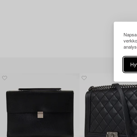
Napsau
verkko
analys
Hy