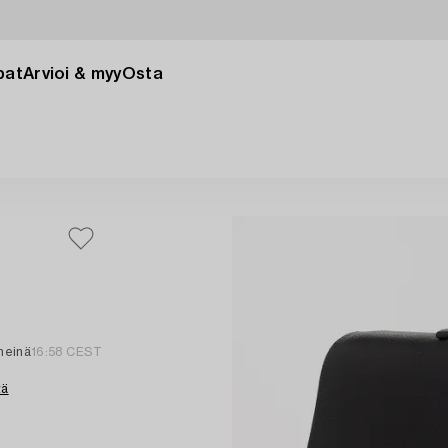
pat
Arvioi & myy
Osta
heinä
16:58 CEST
tä