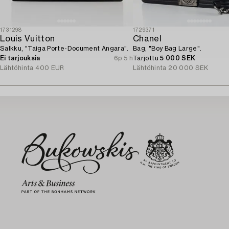
1731298
1729371
Louis Vuitton
Chanel
Salkku, "Taiga Porte-Document Angara".
Bag, "Boy Bag Large".
Ei tarjouksia
6p 5 h
Tarjottu
5 000 SEK
Lähtöhinta
400 EUR
Lähtöhinta
20 000 SEK