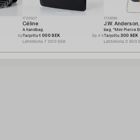
1730507
1729299
Céline
J.W. Anderson,
A handbag.
bag, "Mini Pierce B
4p
Tarjottu
1 000 SEK
2p 4 h
Tarjottu
300 SEK
Lähtöhinta
7 000 SEK
Lähtöhinta
2 500 