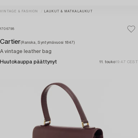
VINTAGE & FASHION
LAUKUT & MATKALAUKUT
1706798
Cartier
(Ranska, Syntymävuosi 1847)
A vintage leather bag
Huutokauppa päättynyt
11. touko
19:47 CEST