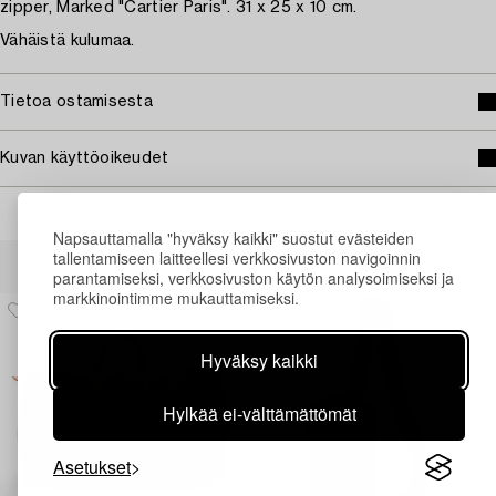
zipper, Marked "Cartier Paris". 31 x 25 x 10 cm.
Vähäistä kulumaa.
Tietoa ostamisesta
Kuvan käyttöoikeudet
Napsauttamalla "hyväksy kaikki" suostut evästeiden
Muiden katsomia kohteita
tallentamiseen laitteellesi verkkosivuston navigoinnin
parantamiseksi, verkkosivuston käytön analysoimiseksi ja
markkinointimme mukauttamiseksi.
Hyväksy kaikki
Hylkää ei-välttämättömät
Asetukset