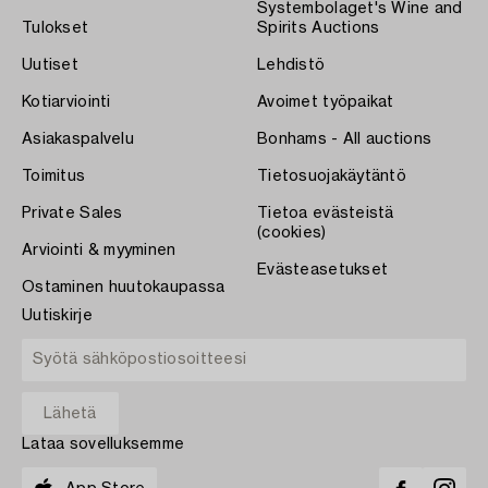
Systembolaget's Wine and
Tulokset
Spirits Auctions
Uutiset
Lehdistö
Kotiarviointi
Avoimet työpaikat
Asiakaspalvelu
Bonhams - All auctions
Toimitus
Tietosuojakäytäntö
Private Sales
Tietoa evästeistä
(cookies)
Arviointi & myyminen
Evästeasetukset
Ostaminen huutokaupassa
Uutiskirje
Lataa sovelluksemme