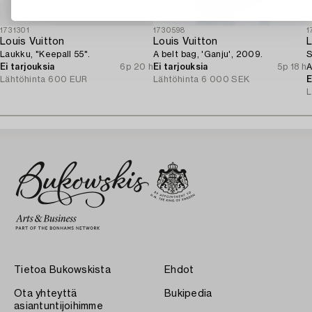
1731301
1730598
1
Louis Vuitton
Louis Vuitton
L
Laukku, "Keepall 55".
A belt bag, 'Ganju', 2009.
S
Ei tarjouksia
6p 20 h
Ei tarjouksia
5p 18 h
A
Lähtöhinta
600 EUR
Lähtöhinta
6 000 SEK
E
L
Tietoa Bukowskista
Ehdot
Ota yhteyttä
Bukipedia
asiantuntijoihimme