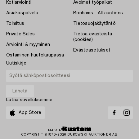
Kotiarviointi
Avoimet työpaikat
Asiakaspalvelu
Bonhams - All auctions
Toimitus
Tietosuojakäytäntö
Private Sales
Tietoa evästeistä
(cookies)
Arviointi & myyminen
Evästeasetukset
Ostaminen huutokaupassa
Uutiskirje
Lataa sovelluksemme
App Store
MAKSA
COPYRIGHT ©1870-2026 BUKOWSKI AUKTIONER AB