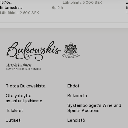
1970s.
Lähtöhinta
5 000 SEK
w
Ei tarjouksia
6p 9 h
c
E
Lähtöhinta
2 500 SEK
L
Tietoa Bukowskista
Ehdot
Ota yhteyttä
Bukipedia
asiantuntijoihimme
Systembolaget's Wine and
Tulokset
Spirits Auctions
Uutiset
Lehdistö