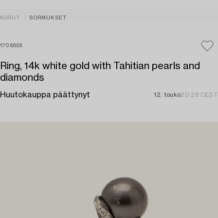
KORUT
SORMUKSET
1706859
Ring, 14k white gold with Tahitian pearls and
diamonds
Huutokauppa päättynyt
12. touko
20:28 CEST