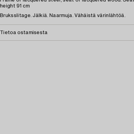
Frame of lacquered steel, seat of lacquered wood. Seat
height 91 cm
Bruksslitage. Jälkiä. Naarmuja. Vähäistä värinlähtöä.
Tietoa ostamisesta