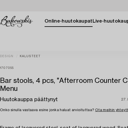
Online-huutokaupat
Live-huutokau
DESIGN
KALUSTEET
1707055
Bar stools, 4 pcs, "Afterroom Counter Ch
Menu
Huutokauppa päättynyt
27. 
Onko sinulla vastaava esine jonka haluat arvioituttaa?
Ota meihin yhteyt