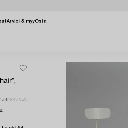
pat
Arvioi & myy
Osta
air",
huhti
16:46 CEST
tä