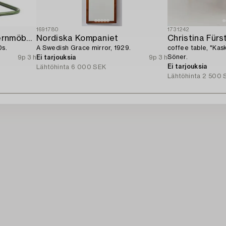
1691780
1731242
Bröderna Sandbergs Jernmöbelfabrik,
Nordiska Kompaniet
Christina Fürst
0s.
A Swedish Grace mirror, 1929.
coffee table, "Kas
Söner.
9p 3 h
Ei tarjouksia
9p 3 h
Ei tarjouksia
Lähtöhinta
6 000 SEK
Lähtöhinta
2 500 