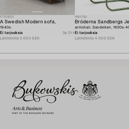
1730805
1691762
A Swedish Modern sofa,
1940s.
armchair, Sandviken, 1930s-4
Ei tarjouksia
3p 21 h
Ei tarjouksia
Lähtöhinta
5 000 SEK
Lähtöhinta
4 000 SEK