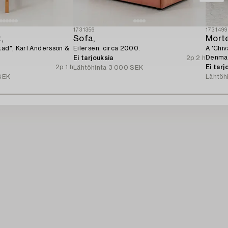
1731356
1731499
,
Sofa,
Mort
kad", Karl Andersson &
Eilersen, circa 2000.
A 'Chiv
Denma
Ei tarjouksia
2p 2 h
2p 1 h
Ei tarj
Lähtöhinta
3 000 SEK
SEK
Lähtöh