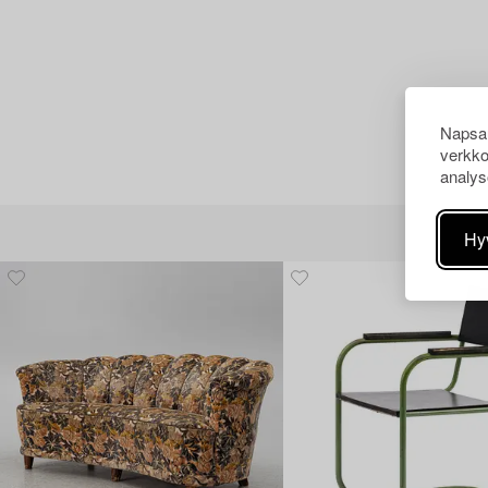
Napsau
verkko
analys
Hy