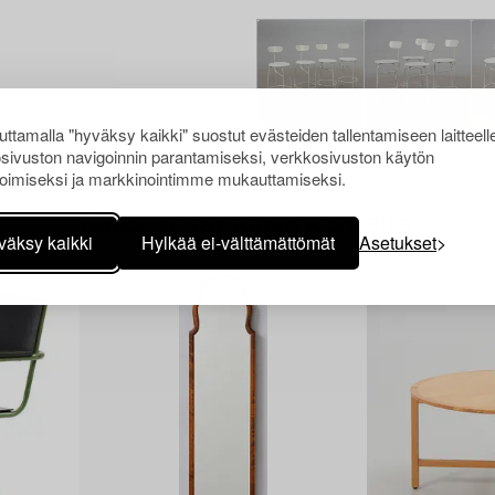
ttamalla "hyväksy kaikki" suostut evästeiden tallentamiseen laitteell
sivuston navigoinnin parantamiseksi, verkkosivuston käytön
oimiseksi ja markkinointimme mukauttamiseksi.
Muiden katsomia kohteita
väksy kaikki
Hylkää ei-välttämättömät
Asetukset