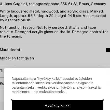
& Hans Gugelot, radiogramophone, "SK 61-S", Braun, Germany.
White lacquered metal, hardwood, and acrylic glass. Marked.
Length, approx. 58.3, depth 29, height 24.5 cm. Accompanied
by a record brush.
Not function tested. Not fully serviced. Stains and tape
residue. Damaged acrylic glass on the lid. Damaged control for
the tonearm.
Muut tiedot
Modellen formgiven
Tietoa ostamisesta
Napsauttamalla "hyväksy kaikki" suostut evästeiden
tallentamiseen laitteellesi verkkosivuston navigoinnin
Kuvan käyttöoikeudet
parantamiseksi, verkkosivuston käytön analysoimiseksi ja
markkinointimme mukauttamiseksi.
Muiden katsomia kohteita
Hyväksy kaikki