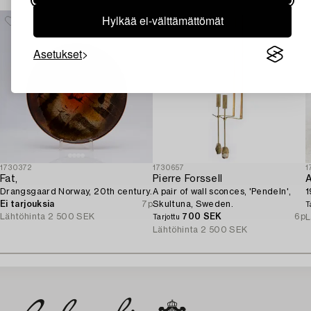
Hylkää ei-välttämättömät
Asetukset
1730372
1730657
1
Fat,
Pierre Forssell
A
Drangsgaard Norway, 20th century.
A pair of wall sconces, 'Pendeln',
1
Ei tarjouksia
7p
Skultuna, Sweden.
T
Lähtöhinta
2 500 SEK
700 SEK
6p
L
Tarjottu
Lähtöhinta
2 500 SEK