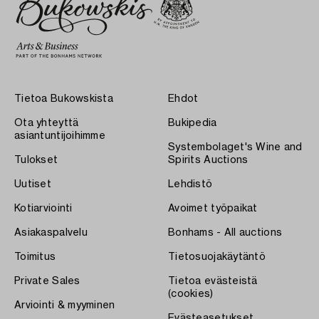
Tietoa Bukowskista
Ehdot
Ota yhteyttä
Bukipedia
asiantuntijoihimme
Systembolaget's Wine and
Tulokset
Spirits Auctions
Uutiset
Lehdistö
Kotiarviointi
Avoimet työpaikat
Asiakaspalvelu
Bonhams - All auctions
Toimitus
Tietosuojakäytäntö
Private Sales
Tietoa evästeistä
(cookies)
Arviointi & myyminen
Evästeasetukset