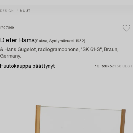
DESIGN
MUUT
1707869
Dieter Rams
(Saksa, Syntymävuosi 1932)
& Hans Gugelot, radiogramophone, "SK 61-S", Braun,
Germany.
Huutokauppa päättynyt
10. touko
21:58 CEST