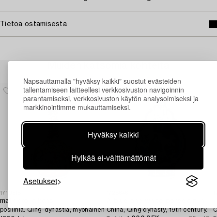
Tietoa ostamisesta
Muiden katsomia kohteita
Napsauttamalla "hyväksy kaikki" suostut evästeiden
tallentamiseen laitteellesi verkkosivuston navigoinnin
parantamiseksi, verkkosivuston käytön analysoimiseksi ja
markkinointimme mukauttamiseksi.
Hyväksy kaikki
Hylkää ei-välttämättömät
Asetukset
1710518
1728646
1
maljakko ja kansi,
A blue and white porcelain moon flask,
T
posliinia. Qing-dynastia, myöhäinen
China, Qing dynasty, 19th century.
C