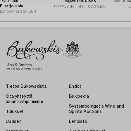
1800-luku.
1 000 SEK
35m 10s
Tarjottu
T
Ei tarjouksia
6p 1 h
Lähtöhinta
4 000 SEK
L
Lähtöhinta
250 EUR
Tietoa Bukowskista
Ehdot
Ota yhteyttä
Bukipedia
asiantuntijoihimme
Systembolaget's Wine and
Tulokset
Spirits Auctions
Uutiset
Lehdistö