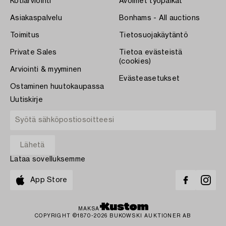
Kotiarviointi
Avoimet työpaikat
Asiakaspalvelu
Bonhams - All auctions
Toimitus
Tietosuojakäytäntö
Private Sales
Tietoa evästeistä
(cookies)
Arviointi & myyminen
Evästeasetukset
Ostaminen huutokaupassa
Uutiskirje
Lataa sovelluksemme
App Store
MAKSA
COPYRIGHT ©1870-2026 BUKOWSKI AUKTIONER AB