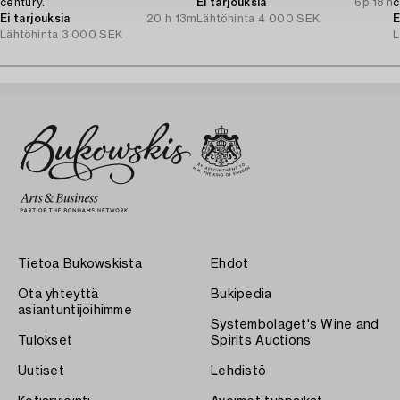
century.
Ei tarjouksia
6p 18 h
c
Ei tarjouksia
20 h 13m
Lähtöhinta
4 000 SEK
E
Lähtöhinta
3 000 SEK
L
Tietoa Bukowskista
Ehdot
Ota yhteyttä
Bukipedia
asiantuntijoihimme
Systembolaget's Wine and
Tulokset
Spirits Auctions
Uutiset
Lehdistö