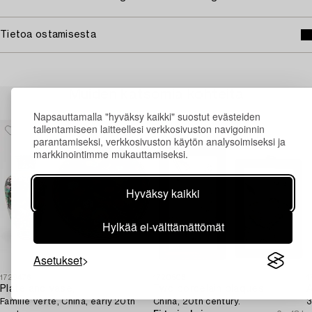
Tietoa ostamisesta
Muiden katsomia kohteita
Napsauttamalla "hyväksy kaikki" suostut evästeiden
tallentamiseen laitteellesi verkkosivuston navigoinnin
parantamiseksi, verkkosivuston käytön analysoimiseksi ja
markkinointimme mukauttamiseksi.
Hyväksy kaikki
Hylkää ei-välttämättömät
Asetukset
1729476
1720506
1
Plate and vase,
Two porcelain plaques,
A
Famille Verte, China, early 20th
China, 20th century.
3