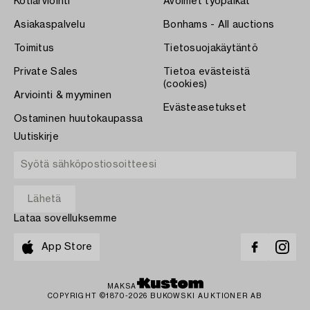
Kotiarviointi
Avoimet työpaikat
Asiakaspalvelu
Bonhams - All auctions
Toimitus
Tietosuojakäytäntö
Private Sales
Tietoa evästeistä
(cookies)
Arviointi & myyminen
Evästeasetukset
Ostaminen huutokaupassa
Uutiskirje
Lataa sovelluksemme
App Store
MAKSA
COPYRIGHT ©1870-2026 BUKOWSKI AUKTIONER AB