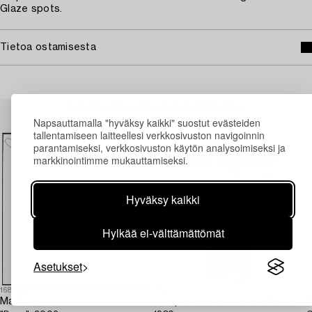
Glaze spots.
Tietoa ostamisesta
Muiden katsomia kohteita
Napsauttamalla "hyväksy kaikki" suostut evästeiden
tallentamiseen laitteellesi verkkosivuston navigoinnin
parantamiseksi, verkkosivuston käytön analysoimiseksi ja
markkinointimme mukauttamiseksi.
Hyväksy kaikki
Hylkää ei-välttämättömät
Asetukset
1688630
1693410
1
Ma Yue,
A Japanese brocade kimono,
A