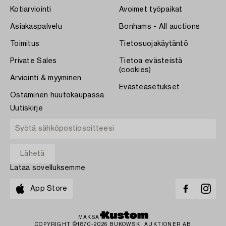
Kotiarviointi
Avoimet työpaikat
Asiakaspalvelu
Bonhams - All auctions
Toimitus
Tietosuojakäytäntö
Private Sales
Tietoa evästeistä
(cookies)
Arviointi & myyminen
Evästeasetukset
Ostaminen huutokaupassa
Uutiskirje
Lataa sovelluksemme
App Store
MAKSA
COPYRIGHT ©1870-2026 BUKOWSKI AUKTIONER AB