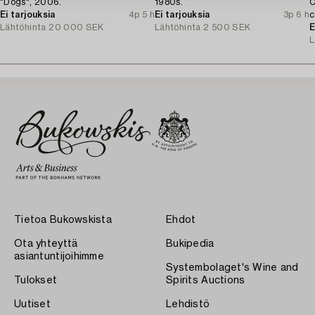
"Dogs", 2006.
1980s.
C
Ei tarjouksia
4p 5 h
Ei tarjouksia
3p 6 h
c
Lähtöhinta
20 000 SEK
Lähtöhinta
2 500 SEK
E
L
Tietoa Bukowskista
Ehdot
Ota yhteyttä
Bukipedia
asiantuntijoihimme
Systembolaget's Wine and
Tulokset
Spirits Auctions
Uutiset
Lehdistö