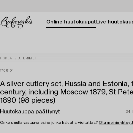
Online-huutokaupat
Live-huutokau
HOPEA
ATERIMET
1708101
A silver cutlery set, Russia and Estonia,
century, including Moscow 1879, St Pet
1890 (98 pieces)
Huutokauppa päättynyt
24. 
Onko sinulla vastaava esine jonka haluat arvioituttaa?
Ota meihin yhteyt