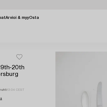
pat
Arvioi & myy
Osta
 19th-20th
ersburg
huhti
13:04 CEST
tä