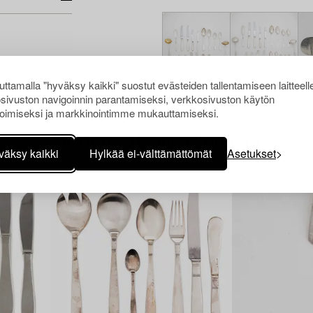
ttamalla "hyväksy kaikki" suostut evästeiden tallentamiseen laitteell
sivuston navigoinnin parantamiseksi, verkkosivuston käytön
oimiseksi ja markkinointimme mukauttamiseksi.
Muiden katsomia kohteita
väksy kaikki
Hylkää ei-välttämättömät
Asetukset