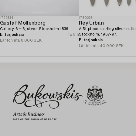
1729534
1730236
Gustaf Möllenborg
Rey Urban
Cutlery, 6 + 6, silver, Stockholm 1836.
A 51-piece sterling silver cutle
Stockholm, 1967-97.
Ei tarjouksia
4p 9 h
Ei tarjouksia
Lähtöhinta
8 000 SEK
Lähtöhinta
40 000 SEK