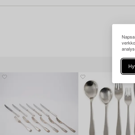
Napsau
verkko
analys
Hy