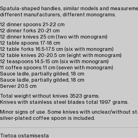
Spatula-shaped handles, similar models and measureme
different manufacturers, different monograms.
12 dinner spoons 21-22 cm
12 dinner forks 20-21 cm
12 dinner knives 25 cm (two with monogram)
12 table spoons 17-18 cm
12 table forks 16.5-17.5 cm (six with monogram)
12 table knives 20-20.5 cm (eight with monogram)
12 teaspoons 14.5-15 cm (six with monogram)
11 coffee spoons 11 cm (seven with monogram)
Sauce ladle, partially gilded, 18 cm
Sauce ladle, partially gilded, 18 cm
Server 20.5 cm
Total weight without knives 3523 grams.
Knives with stainless steel blades total 1997 grams.
Minor signs of use. Some knives with unclear/without s
silver-plated coffee spoon is included.
Tietoa ostamisesta