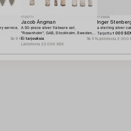
1725771
1726658
Jacob Ängman
Inger Stenberg
ry service,
A 50-piece silver flatware set,
a sterling silver c
"Rosenholm", GAB, Stockholm, Sweden,
Tarjottu
1 000 SE
1935-2001.
3p 9 h
Ei tarjouksia
3p 5 h
Lähtöhinta
2 000 
Lähtöhinta
22 000 SEK