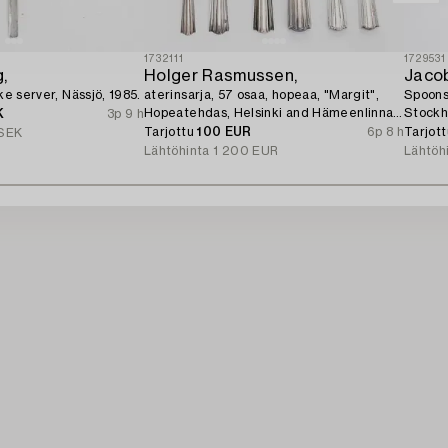
1732111
1729531
,
Holger Rasmussen,
Jaco
ake server, Nässjö, 1985.
aterinsarja, 57 osaa, hopeaa, "Margit",
Spoons,
Hopeatehdas, Helsinki and Hämeenlinna
Stockh
K
3p 9 h
1961-1974.
Tarjottu
100 EUR
6p 8 h
Tarjot
SEK
Lähtöhinta
1 200 EUR
Lähtöh