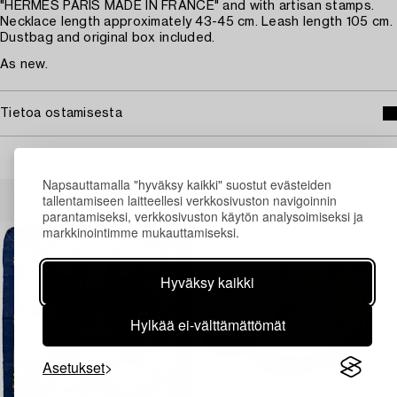
"HERMÈS PARIS MADE IN FRANCE" and with artisan stamps.
Necklace length approximately 43-45 cm. Leash length 105 cm.
Dustbag and original box included.
As new.
Tietoa ostamisesta
Napsauttamalla "hyväksy kaikki" suostut evästeiden
Muiden katsomia kohteita
tallentamiseen laitteellesi verkkosivuston navigoinnin
parantamiseksi, verkkosivuston käytön analysoimiseksi ja
markkinointimme mukauttamiseksi.
Hyväksy kaikki
Hylkää ei-välttämättömät
Asetukset