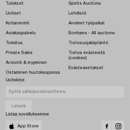
Tulokset
Spirits Auctions
Uutiset
Lehdistö
Kotiarviointi
Avoimet työpaikat
Asiakaspalvelu
Bonhams - All auctions
Toimitus
Tietosuojakäytäntö
Private Sales
Tietoa evästeistä
(cookies)
Arviointi & myyminen
Evästeasetukset
Ostaminen huutokaupassa
Uutiskirje
Lataa sovelluksemme
App Store