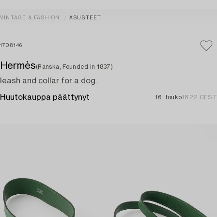
VINTAGE & FASHION
ASUSTEET
1708146
Hermès
(Ranska, Founded in 1837)
leash and collar for a dog.
Huutokauppa päättynyt
16. touko
18:22 CEST