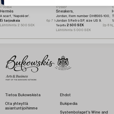
1730654
1725937
1
Hermès
Sneakers,
A scarf, 'Napoléon'.
Jordan, Item number DH8565-100,
T
Ei tarjouksia
6p 7 h
Jordan 5 Retro SP, size US 9.
T
Lähtöhinta
2 500 SEK
2 500 SEK
2p 8 h
L
Tarjottu
Lähtöhinta
5 000 SEK
Tietoa Bukowskista
Ehdot
Ota yhteyttä
Bukipedia
asiantuntijoihimme
Systembolaget's Wine and