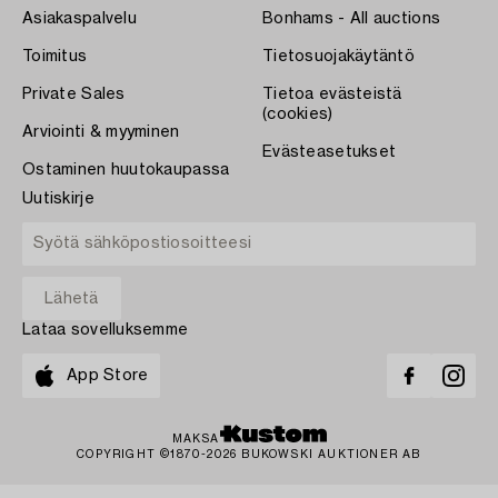
Asiakaspalvelu
Bonhams - All auctions
Toimitus
Tietosuojakäytäntö
Private Sales
Tietoa evästeistä
(cookies)
Arviointi & myyminen
Evästeasetukset
Ostaminen huutokaupassa
Uutiskirje
Lataa sovelluksemme
App Store
MAKSA
COPYRIGHT ©1870-2026 BUKOWSKI AUKTIONER AB