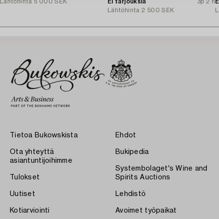
Lähtöhinta
5 000 SEK
Ei tarjouksia
3p 2 h
E
Lähtöhinta
2 500 SEK
L
Tietoa Bukowskista
Ehdot
Ota yhteyttä
Bukipedia
asiantuntijoihimme
Systembolaget's Wine and
Tulokset
Spirits Auctions
Uutiset
Lehdistö
Kotiarviointi
Avoimet työpaikat