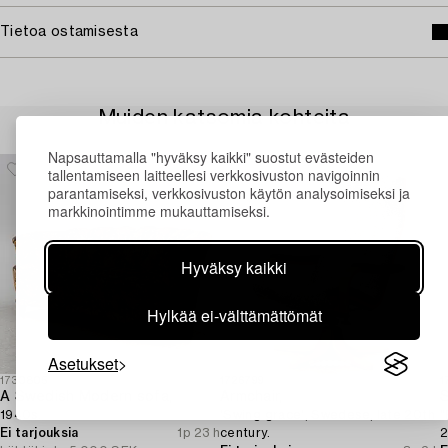
Tietoa ostamisesta
Muiden katsomia kohteita
Napsauttamalla "hyväksy kaikki" suostut evästeiden
tallentamiseen laitteellesi verkkosivuston navigoinnin
parantamiseksi, verkkosivuston käytön analysoimiseksi ja
markkinointimme mukauttamiseksi.
Hyväksy kaikki
Hylkää ei-välttämättömät
Asetukset
1730805
1726799
1
A Swedish Modern sofa,
Armchair,
S
1940s.
'Swing grace', Swedese, late 20th
"
Ei tarjouksia
1p 23 h
century.
2