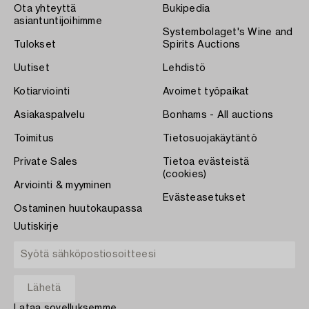
Ota yhteyttä
Bukipedia
asiantuntijoihimme
Systembolaget's Wine and
Tulokset
Spirits Auctions
Uutiset
Lehdistö
Kotiarviointi
Avoimet työpaikat
Asiakaspalvelu
Bonhams - All auctions
Toimitus
Tietosuojakäytäntö
Private Sales
Tietoa evästeistä
(cookies)
Arviointi & myyminen
Evästeasetukset
Ostaminen huutokaupassa
Uutiskirje
Lataa sovelluksemme