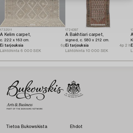
1732511
1724397
1
A Kelim carpet,
A Bakhtiari carpet,
A
c. 222 x 163 cm.
signed, c. 580 x 212 cm.
K
Ei tarjouksia
6p
Ei tarjouksia
4p 2 h
E
Lähtöhinta
6 000 SEK
Lähtöhinta
10 000 SEK
L
Tietoa Bukowskista
Ehdot