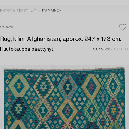
MATOT & TEKSTIILIT
ITÄMAINEN
1708235
Rug, kilim, Afghanistan, approx. 247 x 173 cm.
Huutokauppa päättynyt
21. touko
17:13 CEST