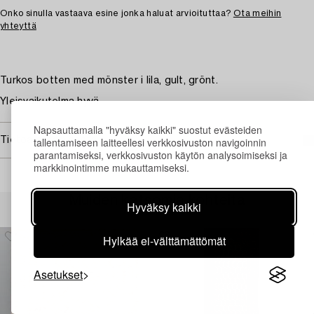
Onko sinulla vastaava esine jonka haluat arvioituttaa?
Ota meihin
yhteyttä
Turkos botten med mönster i lila, gult, grönt.
Yleisvaikutelma hyvä.
Napsauttamalla "hyväksy kaikki" suostut evästeiden
Tietoa ostamisesta
tallentamiseen laitteellesi verkkosivuston navigoinnin
parantamiseksi, verkkosivuston käytön analysoimiseksi ja
markkinointimme mukauttamiseksi.
Muiden katsomia kohteita
Hyväksy kaikki
Hylkää ei-välttämättömät
Asetukset