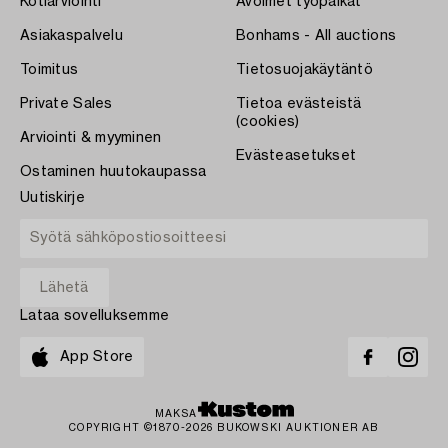
Kotiarviointi
Avoimet työpaikat
Asiakaspalvelu
Bonhams - All auctions
Toimitus
Tietosuojakäytäntö
Private Sales
Tietoa evästeistä
(cookies)
Arviointi & myyminen
Evästeasetukset
Ostaminen huutokaupassa
Uutiskirje
Lataa sovelluksemme
App Store
MAKSA
COPYRIGHT ©1870-2026 BUKOWSKI AUKTIONER AB