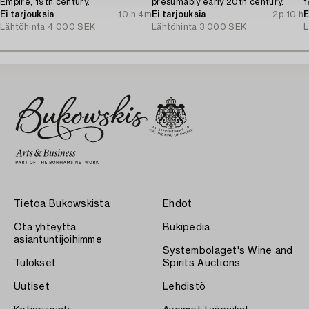
Empire, 19th century.
presumably early 20th century.
1
Ei tarjouksia
10 h 4m
Ei tarjouksia
2p 10 h
E
Lähtöhinta
4 000 SEK
Lähtöhinta
3 000 SEK
L
Tietoa Bukowskista
Ehdot
Ota yhteyttä
Bukipedia
asiantuntijoihimme
Systembolaget's Wine and
Tulokset
Spirits Auctions
Uutiset
Lehdistö