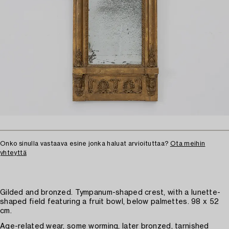
Onko sinulla vastaava esine jonka haluat arvioituttaa?
Ota meihin
yhteyttä
Gilded and bronzed. Tympanum-shaped crest, with a lunette-
shaped field featuring a fruit bowl, below palmettes. 98 x 52
cm.
Age-related wear, some worming, later bronzed, tarnished