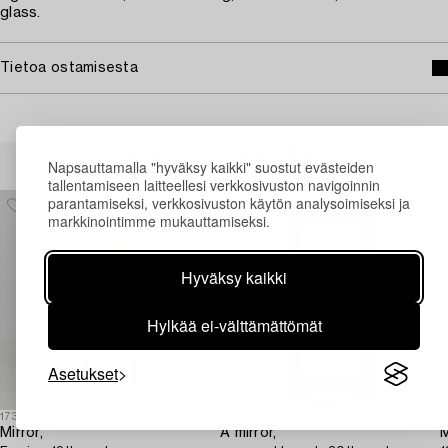
glass.
Tietoa ostamisesta
Muiden katsomia kohteita
Napsauttamalla "hyväksy kaikki" suostut evästeiden
tallentamiseen laitteellesi verkkosivuston navigoinnin
parantamiseksi, verkkosivuston käytön analysoimiseksi ja
markkinointimme mukauttamiseksi.
Hyväksy kaikki
Hylkää ei-välttämättömät
Asetukset
1731147
1727123
1
Mirror,
A mirror,
M