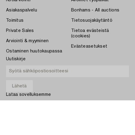
Kotiarviointi
Avoimet työpaikat
Asiakaspalvelu
Bonhams - All auctions
Toimitus
Tietosuojakäytäntö
Private Sales
Tietoa evästeistä
(cookies)
Arviointi & myyminen
Evästeasetukset
Ostaminen huutokaupassa
Uutiskirje
Lataa sovelluksemme
App Store
MAKSA
COPYRIGHT ©1870-2026 BUKOWSKI AUKTIONER AB