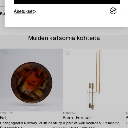
Asetukset
Kuvan käyttöoikeudet
Muiden katsomia kohteita
1730372
1730657
1
Fat,
Pierre Forssell
P
Drangsgaard Norway, 20th century.
A pair of wall sconces, 'Pendeln',
C