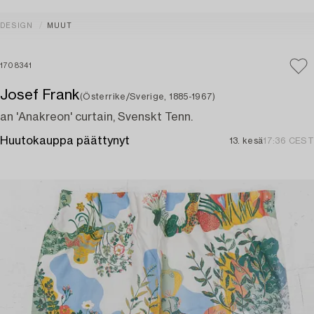
DESIGN
MUUT
1708341
Josef Frank
(Österrike/Sverige, 1885-1967)
an 'Anakreon' curtain, Svenskt Tenn.
Huutokauppa päättynyt
13. kesä
17:36 CEST