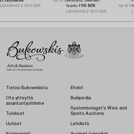
Ei tarjouksia
6p 13 h
Skultuna, Sweden.
F
Lähtöhinta
2 500 SEK
700 SEK
5p 12 h
Tarjottu
T
Lähtöhinta
2 500 SEK
L
Tietoa Bukowskista
Ehdot
Ota yhteyttä
Bukipedia
asiantuntijoihimme
Systembolaget's Wine and
Tulokset
Spirits Auctions
Uutiset
Lehdistö