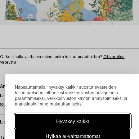
Onko sinulla vastaava esine jonka haluat arvioituttaa?
Ota meihin
yhteyttä
Napsauttamalla "hyväksy kaikki" suostut evästeiden
An 'Anakreon' curtain, Svenskt Tenn.
tallentamiseen laitteellesi verkkosivuston navigoinnin
Linen, lined and with pleat tape, label marked. 205 x 116 cm.
parantamiseksi, verkkosivuston käytön analysoimiseksi ja
markkinointimme mukauttamiseksi.
Ställvis blekt.
Hyväksy kaikki
Lisää taiteilijasta Josef Frank
Hylkää ei-välttämättömät
Tietoa ostamisesta