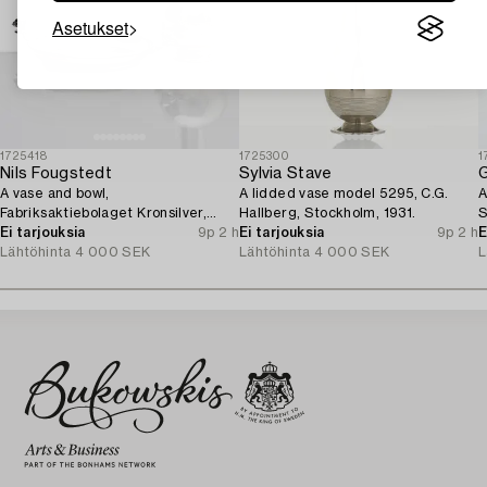
Asetukset
1725418
1725300
1
Nils Fougstedt
Sylvia Stave
G
A vase and bowl,
A lidded vase model 5295, C.G.
A
Fabriksaktiebolaget Kronsilver,
Hallberg, Stockholm, 1931.
S
1930s.
Ei tarjouksia
9p 2 h
Ei tarjouksia
9p 2 h
E
Lähtöhinta
4 000 SEK
Lähtöhinta
4 000 SEK
L