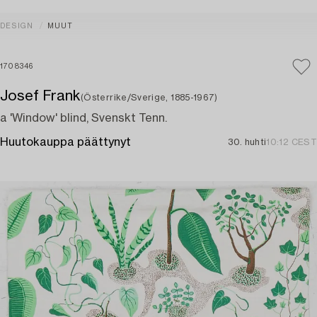
DESIGN
MUUT
1708346
Josef Frank
(Österrike/Sverige, 1885-1967)
a 'Window' blind, Svenskt Tenn.
Huutokauppa päättynyt
30. huhti
10:12 CEST