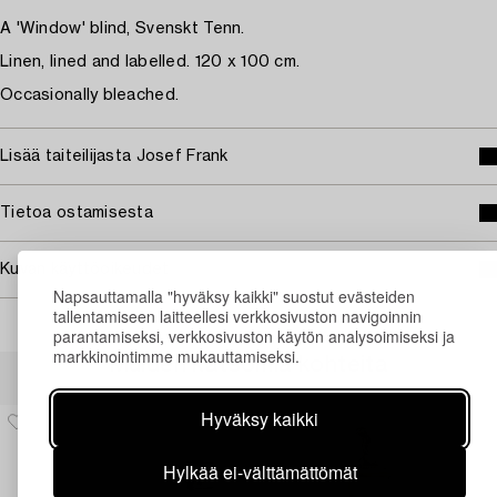
A 'Window' blind, Svenskt Tenn.
Linen, lined and labelled. 120 x 100 cm.
Occasionally bleached.
Lisää taiteilijasta Josef Frank
Tietoa ostamisesta
Kuvan käyttöoikeudet
Napsauttamalla "hyväksy kaikki" suostut evästeiden
tallentamiseen laitteellesi verkkosivuston navigoinnin
parantamiseksi, verkkosivuston käytön analysoimiseksi ja
markkinointimme mukauttamiseksi.
Muiden katsomia kohteita
Hyväksy kaikki
Hylkää ei-välttämättömät