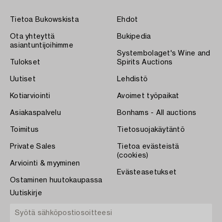
Tietoa Bukowskista
Ehdot
Ota yhteyttä
Bukipedia
asiantuntijoihimme
Systembolaget's Wine and
Tulokset
Spirits Auctions
Uutiset
Lehdistö
Kotiarviointi
Avoimet työpaikat
Asiakaspalvelu
Bonhams - All auctions
Toimitus
Tietosuojakäytäntö
Private Sales
Tietoa evästeistä
(cookies)
Arviointi & myyminen
Evästeasetukset
Ostaminen huutokaupassa
Uutiskirje