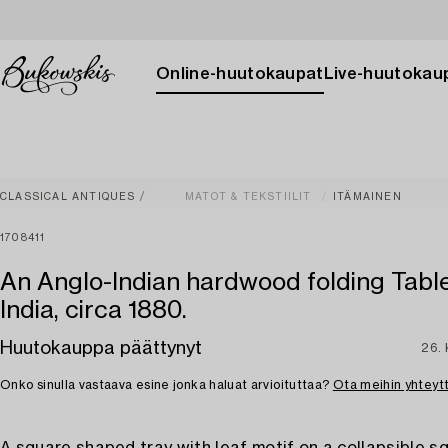
Online-huutokaupat
Live-huutokau
CLASSICAL ANTIQUES
MATOT & TEKSTIILIT
ITÄMAINEN
1708411
An Anglo-Indian hardwood folding Table
India, circa 1880.
Huutokauppa päättynyt
26. 
Onko sinulla vastaava esine jonka haluat arvioituttaa?
Ota meihin yhteyt