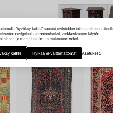
ttamalla "hyväksy kaikki" suostut evästeiden tallentamiseen laitteell
sivuston navigoinnin parantamiseksi, verkkosivuston käytön
oimiseksi ja markkinointimme mukauttamiseksi.
Muiden katsomia kohteita
väksy kaikki
Hylkää ei-välttämättömät
Asetukset