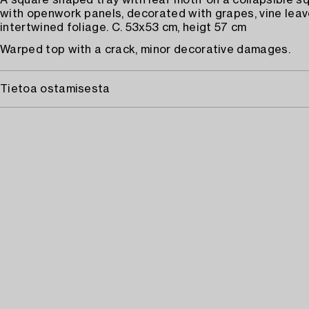
A square shaped tray with leaf motif on a collapsible 
with openwork panels, decorated with grapes, vine lea
intertwined foliage. C. 53x53 cm, heigt 57 cm
Warped top with a crack, minor decorative damages.
Tietoa ostamisesta