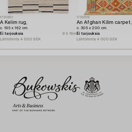
1730851
1730619
A Kelim rug,
An Afghan Kilim carpet,
c. 195 x 162 cm.
c. 305 x 200 cm.
Ei tarjouksia
9 h 19m
Ei tarjouksia
Lähtöhinta
4 000 SEK
Lähtöhinta
4 000 SEK