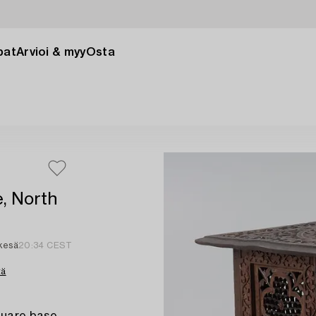
pat
Arvioi & myy
Osta
, North
kesä
20:34 CEST
tä