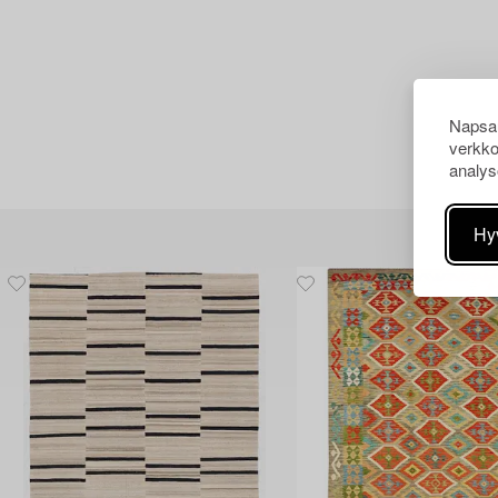
Napsau
verkko
analys
Hy