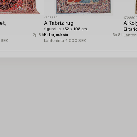
1725752
172850
et,
A Tabriz rug,
figural, c. 152 x 108 cm.
Ei tarj
2p 8 h
Ei tarjouksia
3p 8 h
Lähtöh
 SEK
Lähtöhinta
4 000 SEK