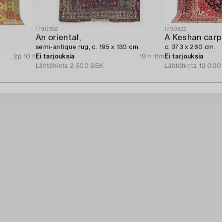
1730392
1730629
An oriental,
A Keshan carp
semi-antique rug, c. 195 x 130 cm.
c. 373 x 260 cm.
2p 10 h
Ei tarjouksia
10 h 11m
Ei tarjouksia
Lähtöhinta
2 500 SEK
Lähtöhinta
12 000