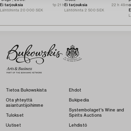
Ei tarjouksia
1p 21 h
Ei tarjouksia
22 h 49m
o
Lähtöhinta
20 000 SEK
Lähtöhinta
2 500 SEK
J
E
L
Tietoa Bukowskista
Ehdot
Ota yhteyttä
Bukipedia
asiantuntijoihimme
Systembolaget's Wine and
Tulokset
Spirits Auctions
Uutiset
Lehdistö