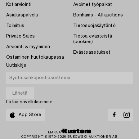
Kotiarviointi
Avoimet työpaikat
Asiakaspalvelu
Bonhams - All auctions
Toimitus
Tietosuojakäytäntö
Private Sales
Tietoa evästeistä
(cookies)
Arviointi & myyminen
Evästeasetukset
Ostaminen huutokaupassa
Uutiskirje
Lataa sovelluksemme
App Store
MAKSA
COPYRIGHT ©1870-2026 BUKOWSKI AUKTIONER AB