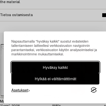
the material.
Tietoa ostamisesta
Muiden katsomia kohteita
Napsauttamalla "hyväksy kaikki" suostut evästeiden
tallentamiseen laitteellesi verkkosivuston navigoinnin
parantamiseksi, verkkosivuston käytön analysoimiseksi ja
markkinointimme mukauttamiseksi.
Hyväksy kaikki
Hylkää ei-välttämättömät
Asetukset
1688630
1693410
1
Ma Yue,
A Japanese brocade kimono,
K
"Dogs", 2006.
1980s.
p