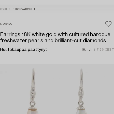
KORUT
KORVAKORUT
1708490
Earrings 18K white gold with cultured baroque
freshwater pearls and brilliant-cut diamonds
Huutokauppa päättynyt
16. heinä
17:26 CEST