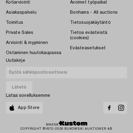
Kotiarviointi
Avoimet työpaikat
Asiakaspalvelu
Bonhams - All auctions
Toimitus
Tietosuojakäytäntö
Private Sales
Tietoa evästeistä
(cookies)
Arviointi & myyminen
Evästeasetukset
Ostaminen huutokaupassa
Uutiskirje
Lataa sovelluksemme
App Store
MAKSA
COPYRIGHT ©1870-2026 BUKOWSKI AUKTIONER AB