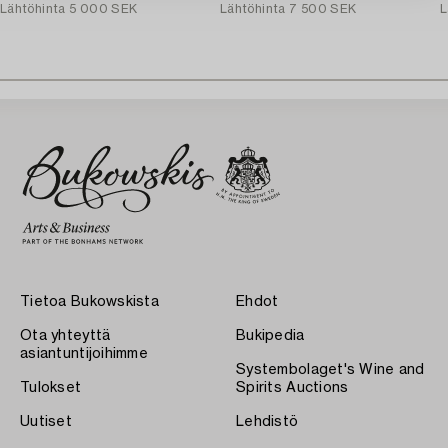
Lähtöhinta
5 000 SEK
Lähtöhinta
7 500 SEK
L
Tietoa Bukowskista
Ehdot
Ota yhteyttä
Bukipedia
asiantuntijoihimme
Systembolaget's Wine and
Tulokset
Spirits Auctions
Uutiset
Lehdistö