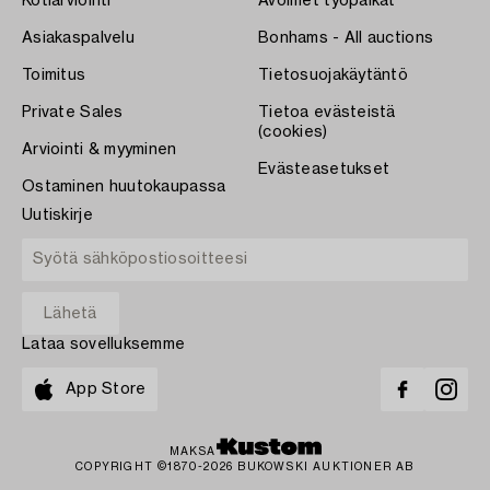
Kotiarviointi
Avoimet työpaikat
Asiakaspalvelu
Bonhams - All auctions
Toimitus
Tietosuojakäytäntö
Private Sales
Tietoa evästeistä
(cookies)
Arviointi & myyminen
Evästeasetukset
Ostaminen huutokaupassa
Uutiskirje
Lataa sovelluksemme
App Store
MAKSA
COPYRIGHT ©1870-2026 BUKOWSKI AUKTIONER AB