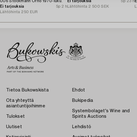
006 Stockmann Orno 1970-luku.
Ei tarjouksia
5p 23 h
E
Ei tarjouksia
5p 2 h
Lähtöhinta
2 500 SEK
L
Lähtöhinta
250 EUR
Tietoa Bukowskista
Ehdot
Ota yhteyttä
Bukipedia
asiantuntijoihimme
Systembolaget's Wine and
Tulokset
Spirits Auctions
Uutiset
Lehdistö