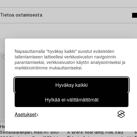
Tietoa ostamisesta
Muiden katsomia kohteita
Napsauttamalla "hyväksy kaikki" suostut evästeiden
tallentamiseen laitteellesi verkkosivuston navigoinnin
parantamiseksi, verkkosivuston käytön analysoimiseksi ja
markkinointimme mukauttamiseksi.
Hyväksy kaikki
Hylkää ei-välttämättömät
Asetukset
1732152
1713805
1
Heikki Turunen
Achille Castiglioni
A
Seinävalaisinpari, malli HT 950-
A 'Brera' floor lamp, Flos, Italy.
s