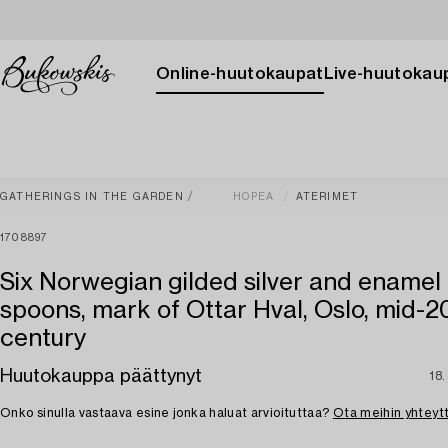
Online-huutokaupat
Live-huutokau
GATHERINGS IN THE GARDEN
HOPEA
ATERIMET
1708897
Six Norwegian gilded silver and ename
spoons, mark of Ottar Hval, Oslo, mid-2
century
Huutokauppa päättynyt
18.
Onko sinulla vastaava esine jonka haluat arvioituttaa?
Ota meihin yhteyt