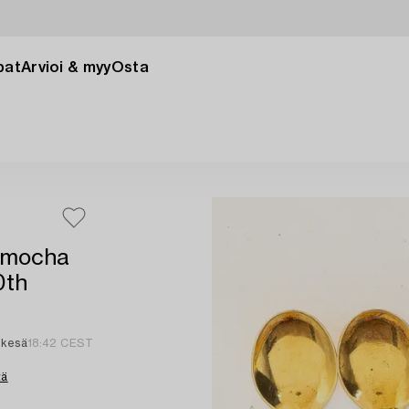
pat
Arvioi & myy
Osta
l mocha
0th
 kesä
18:42 CEST
tä