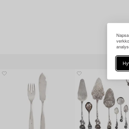
Napsau
verkko
analys
Hy