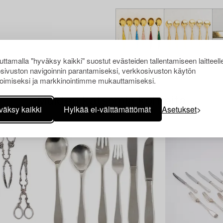
ttamalla "hyväksy kaikki" suostut evästeiden tallentamiseen laitteell
sivuston navigoinnin parantamiseksi, verkkosivuston käytön
oimiseksi ja markkinointimme mukauttamiseksi.
Muiden katsomia kohteita
väksy kaikki
Hylkää ei-välttämättömät
Asetukset