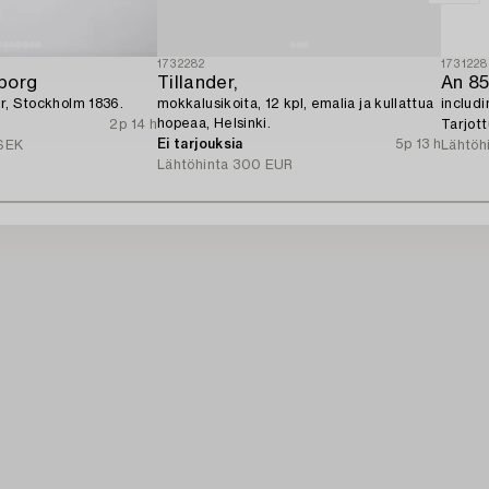
1732282
1731228
borg
Tillander,
ver, Stockholm 1836.
mokkalusikoita, 12 kpl, emalia ja kullattua
includ
hopeaa, Helsinki.
2p 14 h
Tarjot
Ei tarjouksia
5p 13 h
SEK
Lähtöh
Lähtöhinta
300 EUR