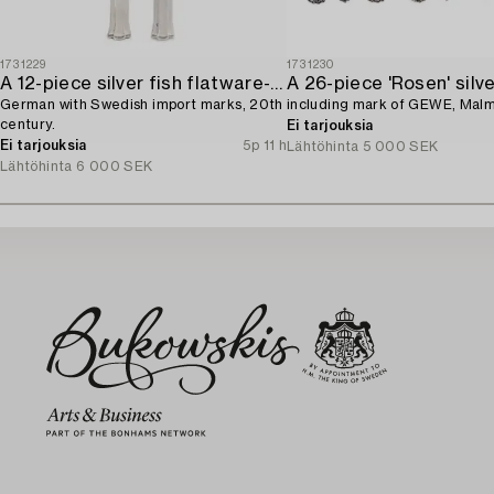
1731229
1731230
A 12-piece silver fish flatware-service,
German with Swedish import marks, 20th
including mark of GEWE, Malm
century.
Ei tarjouksia
Ei tarjouksia
5p 11 h
Lähtöhinta
5 000 SEK
Lähtöhinta
6 000 SEK