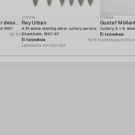
1730236
1729534
A 26-piece 'Rosen' silver dessert flatware-service,
Rey Urban
Gustaf Möllen
ö 1967.
A 51-piece sterling silver cutlery service,
Cutlery, 6 + 6, sil
Stockholm, 1967-97.
5p 11 h
Ei tarjouksia
Ei tarjouksia
1p 14 h
Lähtöhinta
8 000 
Lähtöhinta
40 000 SEK