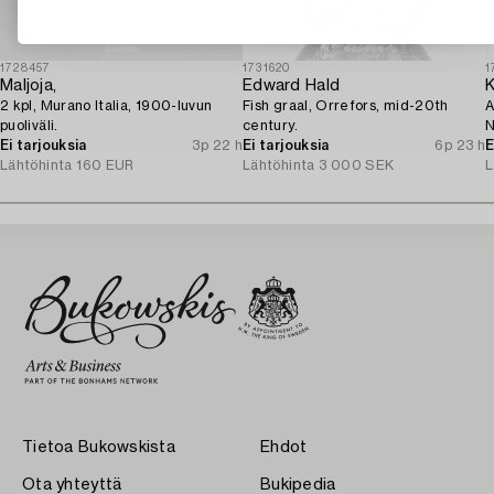
1728457
1731620
1
Maljoja,
Edward Hald
K
2 kpl, Murano Italia, 1900-luvun
Fish graal, Orrefors, mid-20th
A
puoliväli.
century.
N
Ei tarjouksia
3p 22 h
Ei tarjouksia
6p 23 h
c
E
Lähtöhinta
160 EUR
Lähtöhinta
3 000 SEK
L
Tietoa Bukowskista
Ehdot
Ota yhteyttä
Bukipedia