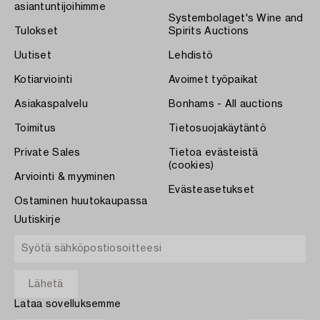
asiantuntijoihimme
Systembolaget's Wine and
Tulokset
Spirits Auctions
Uutiset
Lehdistö
Kotiarviointi
Avoimet työpaikat
Asiakaspalvelu
Bonhams - All auctions
Toimitus
Tietosuojakäytäntö
Private Sales
Tietoa evästeistä
(cookies)
Arviointi & myyminen
Evästeasetukset
Ostaminen huutokaupassa
Uutiskirje
Lataa sovelluksemme