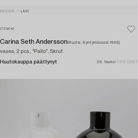
DESIGN
LASI
1709041
Carina Seth Andersson
(Ruotsi, Syntymävuosi 1965)
vases, 2 pcs., "Pallo", Skruf.
Huutokauppa päättynyt
26. touko
17:00 CEST