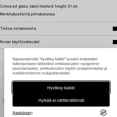
Coloured glass, label marked, height 31 cm
Merkityksetöntä pintakulumaa.
Tietoa ostamisesta
Kuvan käyttöoikeudet
Napsauttamalla "hyväksy kaikki" suostut evästeiden
tallentamiseen laitteellesi verkkosivuston navigoinnin
Muiden katsomia kohteita
parantamiseksi, verkkosivuston käytön analysoimiseksi ja
markkinointimme mukauttamiseksi.
Hyväksy kaikki
Hylkää ei-välttämättömät
Asetukset