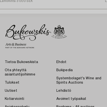
Lähtöhinta
3 000 SEK
L
Tietoa Bukowskista
Ehdot
Ota yhteyttä
Bukipedia
asiantuntijoihimme
Systembolaget's Wine and
Tulokset
Spirits Auctions
Uutiset
Lehdistö
Kotiarviointi
Avoimet työpaikat