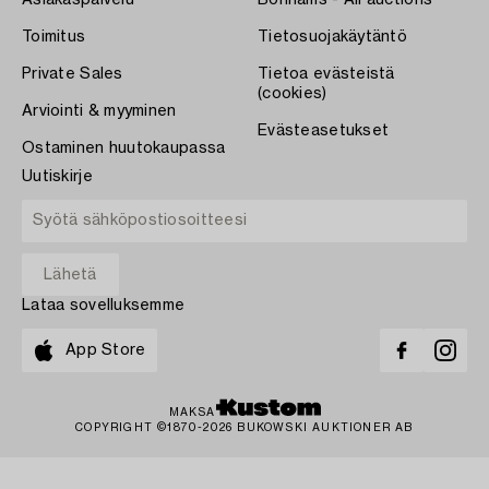
Asiakaspalvelu
Bonhams - All auctions
Toimitus
Tietosuojakäytäntö
Private Sales
Tietoa evästeistä
(cookies)
Arviointi & myyminen
Evästeasetukset
Ostaminen huutokaupassa
Uutiskirje
Lataa sovelluksemme
App Store
MAKSA
COPYRIGHT ©1870-2026 BUKOWSKI AUKTIONER AB