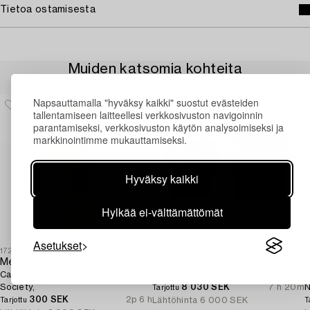
Tietoa ostamisesta
Muiden katsomia kohteita
Napsauttamalla "hyväksy kaikki" suostut evästeiden
tallentamiseen laitteellesi verkkosivuston navigoinnin
parantamiseksi, verkkosivuston käytön analysoimiseksi ja
markkinointimme mukauttamiseksi.
Hyväksy kaikki
Hylkää ei-välttämättömät
Asetukset
1727703
1731190
1
Medal,
Medals 2 pcs,
T
Carl XVI Gustaf, Royal Patriotic
sterling silver, 1976.
4
Society,
8 030 SEK
7 h 20m
N
Tarjottu
300 SEK
2p 6 h
Lähtöhinta
6 000 SEK
Tarjottu
T