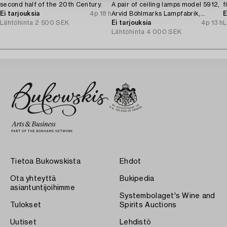
second half of the 20th Century.
A pair of ceiling lamps model 5912,
f
Ei tarjouksia
4p 18 h
Arvid Böhlmarks Lampfabrik,
E
Lähtöhinta
2 500 SEK
Stockholm, 1920s.
Ei tarjouksia
4p 13 h
L
Lähtöhinta
4 000 SEK
Tietoa Bukowskista
Ehdot
Ota yhteyttä
Bukipedia
asiantuntijoihimme
Systembolaget's Wine and
Tulokset
Spirits Auctions
Uutiset
Lehdistö