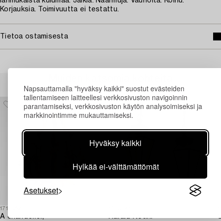
Iänmukaista kulumaa. Jälkiä. Naarmuja. Vaurioita. Kolhu.
Korjauksia. Toimivuutta ei testattu.
Tietoa ostamisesta
Muiden katsomia kohteita
Napsauttamalla "hyväksy kaikki" suostut evästeiden
tallentamiseen laitteellesi verkkosivuston navigoinnin
parantamiseksi, verkkosivuston käytön analysoimiseksi ja
markkinointimme mukauttamiseksi.
Hyväksy kaikki
Hylkää ei-välttämättömät
Asetukset
1718962
1730341
1
A chandelier,
Harald Notini
C