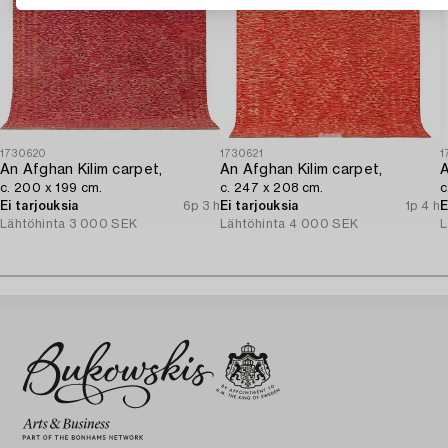
1730620
1730621
1
An Afghan Kilim carpet,
An Afghan Kilim carpet,
A
c. 200 x 199 cm.
c. 247 x 208 cm.
c
Ei tarjouksia
6p 3 h
Ei tarjouksia
1p 4 h
E
Lähtöhinta
3 000 SEK
Lähtöhinta
4 000 SEK
L