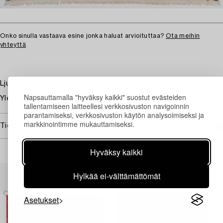
Onko sinulla vastaava esine jonka haluat arvioituttaa?
Ota meihin
yhteyttä
Ljus botten övermönstrad i blått, rött, rosa och grönt.
Napsauttamalla "hyväksy kaikki" suostut evästeiden
Yleisvaikutelma hyvä. Vähäistä kulumaa.
tallentamiseen laitteellesi verkkosivuston navigoinnin
parantamiseksi, verkkosivuston käytön analysoimiseksi ja
markkinointimme mukauttamiseksi.
Tietoa ostamisesta
Hyväksy kaikki
Muiden katsomia kohteita
Hylkää ei-välttämättömät
Asetukset