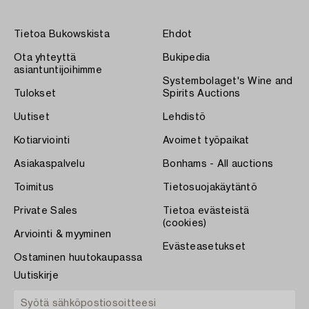
Tietoa Bukowskista
Ehdot
Ota yhteyttä
Bukipedia
asiantuntijoihimme
Systembolaget's Wine and
Tulokset
Spirits Auctions
Uutiset
Lehdistö
Kotiarviointi
Avoimet työpaikat
Asiakaspalvelu
Bonhams - All auctions
Toimitus
Tietosuojakäytäntö
Private Sales
Tietoa evästeistä
(cookies)
Arviointi & myyminen
Evästeasetukset
Ostaminen huutokaupassa
Uutiskirje