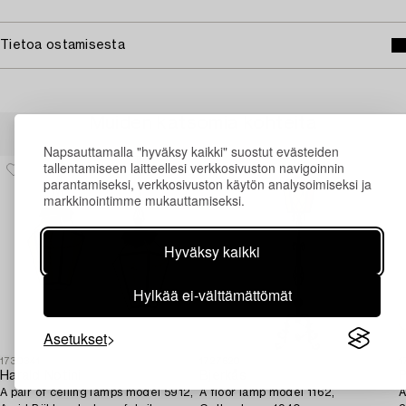
Tietoa ostamisesta
Muiden katsomia kohteita
Napsauttamalla "hyväksy kaikki" suostut evästeiden
tallentamiseen laitteellesi verkkosivuston navigoinnin
parantamiseksi, verkkosivuston käytön analysoimiseksi ja
markkinointimme mukauttamiseksi.
Hyväksy kaikki
Hylkää ei-välttämättömät
Asetukset
1730341
1727620
1
Harald Notini
Bjerkås
P
A pair of ceiling lamps model 5912,
A floor lamp model 1162,
A