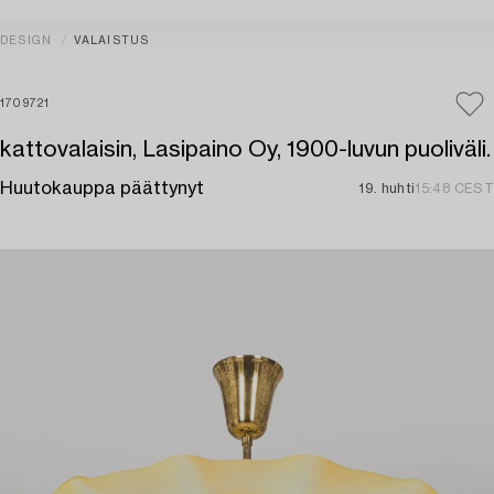
DESIGN
VALAISTUS
1709721
kattovalaisin, Lasipaino Oy, 1900-luvun puoliväli.
Huutokauppa päättynyt
19. huhti
15:48 CEST