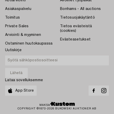
Kotiarviointi
Avoimet työpaikat
Asiakaspalvelu
Bonhams - All auctions
Toimitus
Tietosuojakäytäntö
Private Sales
Tietoa evästeistä
(cookies)
Arviointi & myyminen
Evästeasetukset
Ostaminen huutokaupassa
Uutiskirje
Lataa sovelluksemme
App Store
MAKSA
COPYRIGHT ©1870-2026 BUKOWSKI AUKTIONER AB