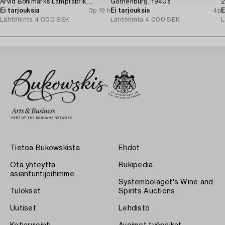
Arvid Böhlmarks Lampfabrik,
Gothenburg, 1940s.
2
Stockholm, 1920s.
Ei tarjouksia
3p 19 h
Ei tarjouksia
4p
E
Lähtöhinta
4 000 SEK
Lähtöhinta
4 000 SEK
L
Tietoa Bukowskista
Ehdot
Ota yhteyttä
Bukipedia
asiantuntijoihimme
Systembolaget's Wine and
Tulokset
Spirits Auctions
Uutiset
Lehdistö