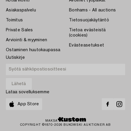
Kotiarviointi
Avoimet työpaikat
Asiakaspalvelu
Bonhams - All auctions
Toimitus
Tietosuojakäytäntö
Private Sales
Tietoa evästeistä
(cookies)
Arviointi & myyminen
Evästeasetukset
Ostaminen huutokaupassa
Uutiskirje
Lataa sovelluksemme
App Store
MAKSA
COPYRIGHT ©1870-2026 BUKOWSKI AUKTIONER AB