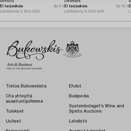
century.
Denmark.
o
Ei tarjouksia
3p 9 h
Ei tarjouksia
3p 10 h
E
Lähtöhinta
2 500 SEK
Lähtöhinta
5 000 SEK
L
Tietoa Bukowskista
Ehdot
Ota yhteyttä
Bukipedia
asiantuntijoihimme
Systembolaget's Wine and
Tulokset
Spirits Auctions
Uutiset
Lehdistö