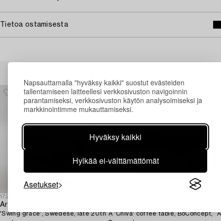
Tietoa ostamisesta
Muiden katsomia kohteita
Napsauttamalla "hyväksy kaikki" suostut evästeiden
tallentamiseen laitteellesi verkkosivuston navigoinnin
parantamiseksi, verkkosivuston käytön analysoimiseksi ja
markkinointimme mukauttamiseksi.
Hyväksy kaikki
Hylkää ei-välttämättömät
Asetukset
1726799
1731499
1
Armchair,
Morten Georgsen
D
'Swing grace', Swedese, late 20th
A 'Chiva' coffee table, BoConcept,
A