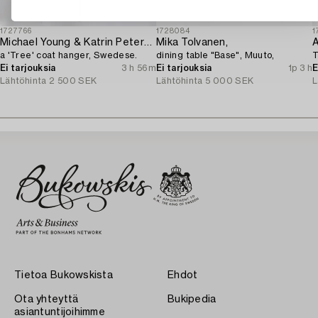
1727766
1728084
1
Michael Young & Katrin Petersdottir,
Mika Tolvanen,
a 'Tree' coat hanger, Swedese.
dining table "Base", Muuto,
T
Ei tarjouksia
3 h 56m
Ei tarjouksia
1p 3 h
E
Lähtöhinta
2 500 SEK
Lähtöhinta
5 000 SEK
L
Tietoa Bukowskista
Ehdot
Ota yhteyttä
Bukipedia
asiantuntijoihimme