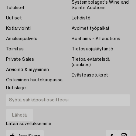
Systembolaget's Wine and
Tulokset
Spirits Auctions
Uutiset
Lehdistö
Kotiarviointi
Avoimet työpaikat
Asiakaspalvelu
Bonhams - All auctions
Toimitus
Tietosuojakäytäntö
Private Sales
Tietoa evästeistä
(cookies)
Arviointi & myyminen
Evästeasetukset
Ostaminen huutokaupassa
Uutiskirje
Lataa sovelluksemme