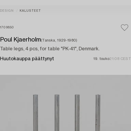
DESIGN
KALUSTEET
1709850
Poul Kjaerholm
(Tanska, 1929-1980)
Table legs, 4 pcs, for table "PK-41", Denmark.
Huutokauppa päättynyt
19. touko
21:08 CEST