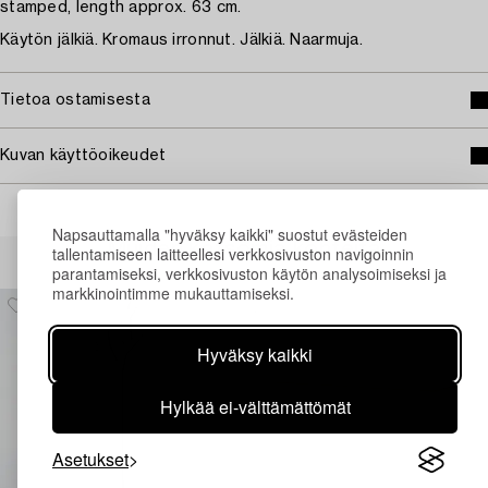
stamped, length approx. 63 cm.
Käytön jälkiä. Kromaus irronnut. Jälkiä. Naarmuja.
Tietoa ostamisesta
Kuvan käyttöoikeudet
Napsauttamalla "hyväksy kaikki" suostut evästeiden
Muiden katsomia kohteita
tallentamiseen laitteellesi verkkosivuston navigoinnin
parantamiseksi, verkkosivuston käytön analysoimiseksi ja
markkinointimme mukauttamiseksi.
Hyväksy kaikki
Hylkää ei-välttämättömät
Asetukset