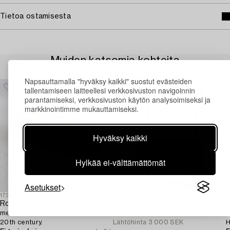
Tietoa ostamisesta
Muiden katsomia kohteita
Napsauttamalla "hyväksy kaikki" suostut evästeiden
tallentamiseen laitteellesi verkkosivuston navigoinnin
parantamiseksi, verkkosivuston käytön analysoimiseksi ja
markkinointimme mukauttamiseksi.
Hyväksy kaikki
Hylkää ei-välttämättömät
Asetukset
1730903
1731393
1
Rolf Fransson,
A 1950's bookcase.
A
media console, 'Artic', Voice, late
Ei tarjouksia
5p 3 h
S
20th century.
Lähtöhinta
3 000 SEK
H