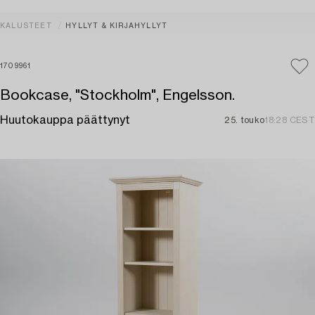
KALUSTEET
HYLLYT & KIRJAHYLLYT
1709961
Bookcase, "Stockholm", Engelsson.
Huutokauppa päättynyt
25. touko
18:28 CEST