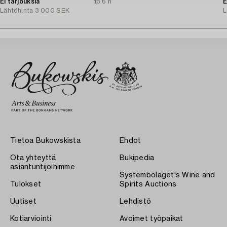
Ei tarjouksia
1p 6 h
A
E
Lähtöhinta
3 000 SEK
L
Tietoa Bukowskista
Ehdot
Ota yhteyttä
Bukipedia
asiantuntijoihimme
Systembolaget's Wine and
Tulokset
Spirits Auctions
Uutiset
Lehdistö
Kotiarviointi
Avoimet työpaikat