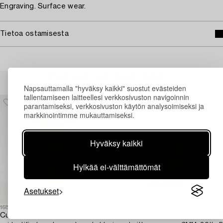
Engraving. Surface wear.
Tietoa ostamisesta
Muiden katsomia kohteita
Napsauttamalla "hyväksy kaikki" suostut evästeiden
tallentamiseen laitteellesi verkkosivuston navigoinnin
parantamiseksi, verkkosivuston käytön analysoimiseksi ja
markkinointimme mukauttamiseksi.
Hyväksy kaikki
Hylkää ei-välttämättömät
Asetukset
1689721
1729315
1
Cup silver Northern Europe,
A sterling silver bowl with handle,
E