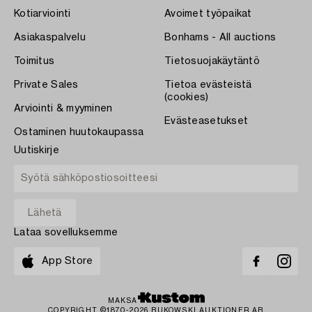
Kotiarviointi
Avoimet työpaikat
Asiakaspalvelu
Bonhams - All auctions
Toimitus
Tietosuojakäytäntö
Private Sales
Tietoa evästeistä
(cookies)
Arviointi & myyminen
Evästeasetukset
Ostaminen huutokaupassa
Uutiskirje
Lataa sovelluksemme
App Store
MAKSA
COPYRIGHT ©1870-2026 BUKOWSKI AUKTIONER AB