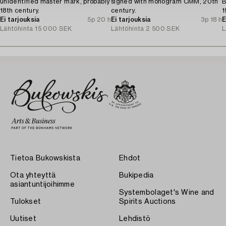
unidentified master mark, probably
signed with monogram CMM, 20th
B
18th century.
century.
1
Ei tarjouksia
5p 20 h
Ei tarjouksia
3p 18 h
E
Lähtöhinta
15 000 SEK
Lähtöhinta
2 500 SEK
L
Tietoa Bukowskista
Ehdot
Ota yhteyttä
Bukipedia
asiantuntijoihimme
Systembolaget's Wine and
Tulokset
Spirits Auctions
Uutiset
Lehdistö