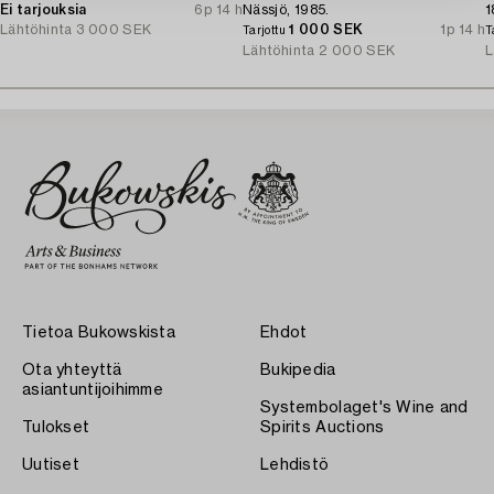
Ei tarjouksia
6p 14 h
Nässjö, 1985.
1
Lähtöhinta
3 000 SEK
1 000 SEK
1p 14 h
Tarjottu
T
Lähtöhinta
2 000 SEK
L
Tietoa Bukowskista
Ehdot
Ota yhteyttä
Bukipedia
asiantuntijoihimme
Systembolaget's Wine and
Tulokset
Spirits Auctions
Uutiset
Lehdistö