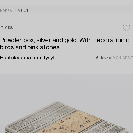
HOPEA
MUUT
1710138
Powder box, silver and gold. With decoration of
birds and pink stones
Huutokauppa päättynyt
6. touko
19:04 CEST