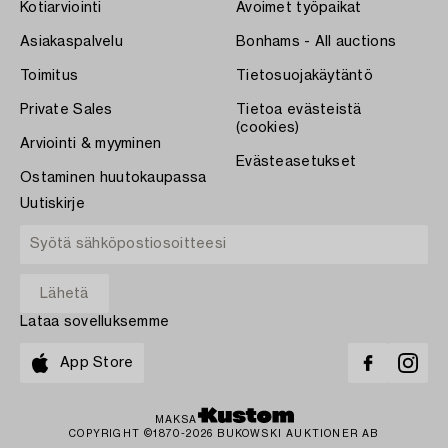
Kotiarviointi
Avoimet työpaikat
Asiakaspalvelu
Bonhams - All auctions
Toimitus
Tietosuojakäytäntö
Private Sales
Tietoa evästeistä
(cookies)
Arviointi & myyminen
Evästeasetukset
Ostaminen huutokaupassa
Uutiskirje
Lataa sovelluksemme
App Store
MAKSA
COPYRIGHT ©1870-2026 BUKOWSKI AUKTIONER AB