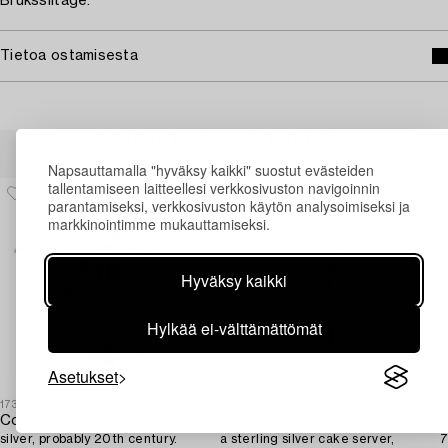
Bruksslitage.
Tietoa ostamisesta
Muiden katsomia kohteita
Napsauttamalla "hyväksy kaikki" suostut evästeiden
tallentamiseen laitteellesi verkkosivuston navigoinnin
parantamiseksi, verkkosivuston käytön analysoimiseksi ja
markkinointimme mukauttamiseksi.
Hyväksy kaikki
Hylkää ei-välttämättömät
Asetukset
1731607
1726658
1
Coffee pot,
Inger Stenberg,
T
silver, probably 20th century.
a sterling silver cake server,
7