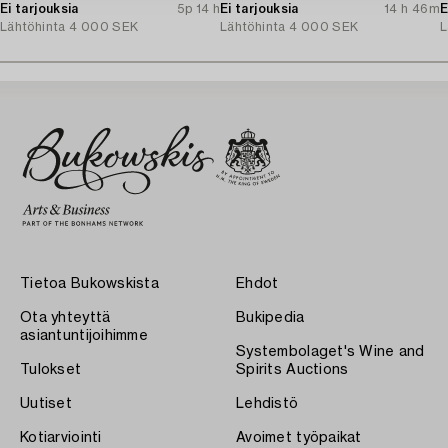
Ei tarjouksia
5p 14 h
Ei tarjouksia
14 h 46m
E
Lähtöhinta
4 000 SEK
Lähtöhinta
4 000 SEK
L
Tietoa Bukowskista
Ehdot
Ota yhteyttä
Bukipedia
asiantuntijoihimme
Systembolaget's Wine and
Tulokset
Spirits Auctions
Uutiset
Lehdistö
Kotiarviointi
Avoimet työpaikat