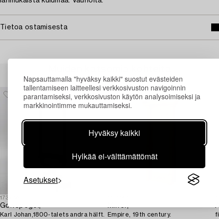
Iänmukaista kulumaa. Vaurioita.
Tietoa ostamisesta
Muiden katsomia kohteita
Napsauttamalla "hyväksy kaikki" suostut evästeiden
tallentamiseen laitteellesi verkkosivuston navigoinnin
parantamiseksi, verkkosivuston käytön analysoimiseksi ja
markkinointimme mukauttamiseksi.
Hyväksy kaikki
Hylkää ei-välttämättömät
Asetukset
1732328
1731147
1
Golvspegel,
Mirror,
A
Karl Johan,1800-talets andra hälft.
Empire, 19th century.
f