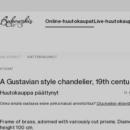
Online-huutokaupat
Live-huutokau
VALAISIMET
KATTOKRUUNUT
1710347
A Gustavian style chandelier, 19th centu
Huutokauppa päättynyt
11.
Onko sinulla vastaava esine jonka haluat arvioituttaa?
Ota meihin yhteyt
Frame of brass, adorned with variously cut prisms. Diam
height 100 cm.