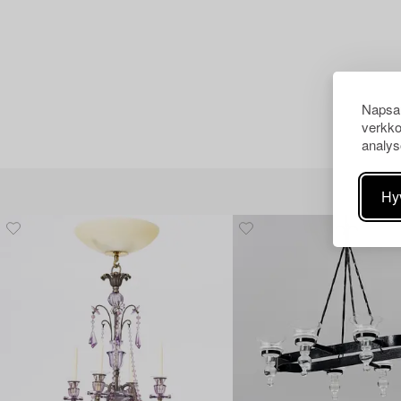
Napsau
verkko
analys
Hy