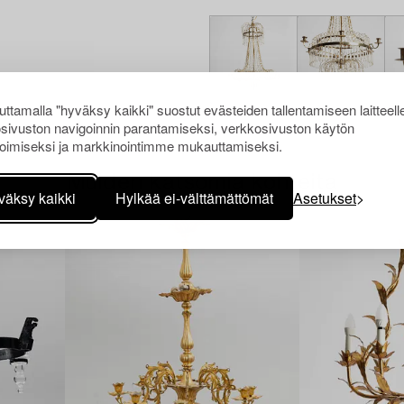
ttamalla "hyväksy kaikki" suostut evästeiden tallentamiseen laitteell
sivuston navigoinnin parantamiseksi, verkkosivuston käytön
oimiseksi ja markkinointimme mukauttamiseksi.
Muiden katsomia kohteita
väksy kaikki
Hylkää ei-välttämättömät
Asetukset