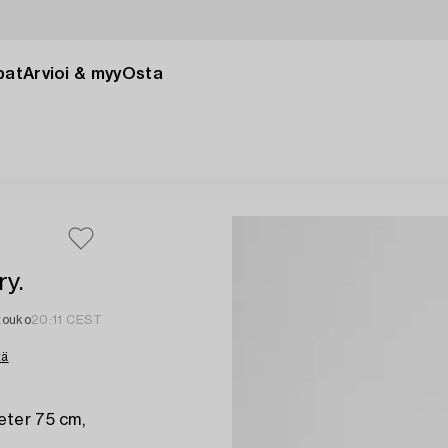
pat
Arvioi & myy
Osta
ry.
 touko
20:11 CEST
tä
eter 75 cm,