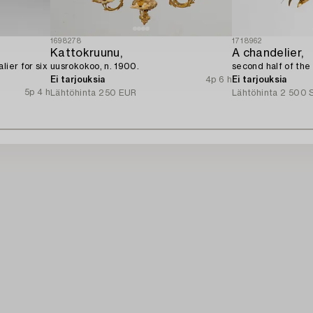
1698278
1718962
Kattokruunu,
A chandelier,
lier for six
uusrokokoo, n. 1900.
second half of the
Ei tarjouksia
4p 6 h
Ei tarjouksia
5p 4 h
Lähtöhinta
250 EUR
Lähtöhinta
2 500 