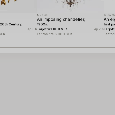
1727692
172974
An imposing chandelier,
 20th Century.
1900s.
first p
4p 5 h
Tarjottu
1 000 SEK
4p 7 h
Tarjot
SEK
Lähtöhinta
6 000 SEK
Lähtöh