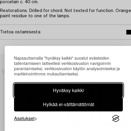
porcelain c. 40 cm.
Restorations. Drilled for chord. Not texted for function. Orange
paint residue to one of the lamps.
Tietoa ostamisesta
Muiden katsomia kohteita
Napsauttamalla "hyväksy kaikki" suostut evästeiden
tallentamiseen laitteellesi verkkosivuston navigoinnin
parantamiseksi, verkkosivuston käytön analysoimiseksi ja
markkinointimme mukauttamiseksi.
Hyväksy kaikki
Hylkää ei-välttämättömät
Asetukset