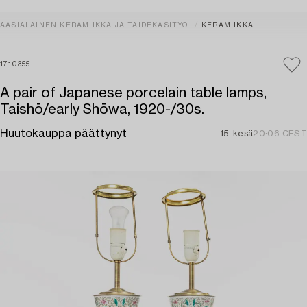
AASIALAINEN KERAMIIKKA JA TAIDEKÄSITYÖ
KERAMIIKKA
1710355
A pair of Japanese porcelain table lamps,
Taishō/early Shōwa, 1920-/30s.
Huutokauppa päättynyt
15. kesä
20:06 CEST