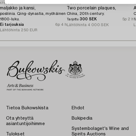
1710518
1720506
1
maljakko ja kansi,
Two porcelain plaques,
posliinia. Qing-dynastia, myöhäinen
China, 20th century.
C
1800-luku.
300 SEK
5p 2 h
Tarjottu
T
Ei tarjouksia
6p 4 h
Lähtöhinta
4 000 SEK
L
Lähtöhinta
250 EUR
Tietoa Bukowskista
Ehdot
Ota yhteyttä
Bukipedia
asiantuntijoihimme
Systembolaget's Wine and
Tulokset
Spirits Auctions