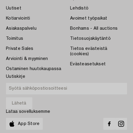
Uutiset
Lehdistö
Kotiarviointi
Avoimet työpaikat
Asiakaspalvelu
Bonhams - All auctions
Toimitus
Tietosuojakäytäntö
Private Sales
Tietoa evästeistä
(cookies)
Arviointi & myyminen
Evästeasetukset
Ostaminen huutokaupassa
Uutiskirje
Lataa sovelluksemme
App Store