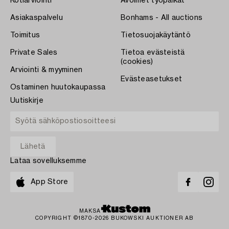
Kotiarviointi
Avoimet työpaikat
Asiakaspalvelu
Bonhams - All auctions
Toimitus
Tietosuojakäytäntö
Private Sales
Tietoa evästeistä
(cookies)
Arviointi & myyminen
Evästeasetukset
Ostaminen huutokaupassa
Uutiskirje
Lataa sovelluksemme
App Store
MAKSA
COPYRIGHT ©1870-2026 BUKOWSKI AUKTIONER AB