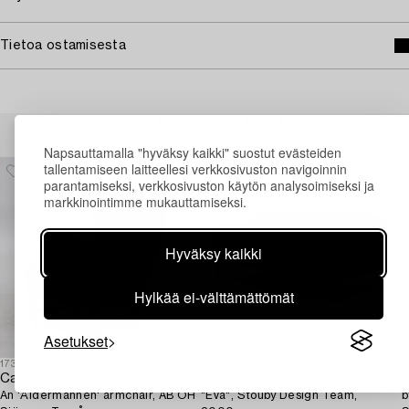
Tietoa ostamisesta
Muiden katsomia kohteita
Napsauttamalla "hyväksy kaikki" suostut evästeiden
tallentamiseen laitteellesi verkkosivuston navigoinnin
parantamiseksi, verkkosivuston käytön analysoimiseksi ja
markkinointimme mukauttamiseksi.
Hyväksy kaikki
Hylkää ei-välttämättömät
Asetukset
1730374
1731429
1
Carl Malmsten
Sofa,
S
An 'Åldermannen' armchair, AB OH
"Eva", Stouby Design Team,
b