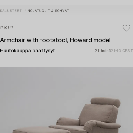
KALUSTEET
NOJATUOLIT & SOHVAT
1710647
Armchair with footstool, Howard model.
Huutokauppa päättynyt
21. heinä
21:40 CEST