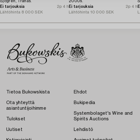
Sjögren, Tranås.
2000s.
S
Ei tarjouksia
2p 4 h
Ei tarjouksia
2p 4 h
G
E
Lähtöhinta
8 000 SEK
Lähtöhinta
10 000 SEK
L
Tietoa Bukowskista
Ehdot
Ota yhteyttä
Bukipedia
asiantuntijoihimme
Systembolaget's Wine and
Tulokset
Spirits Auctions
Uutiset
Lehdistö