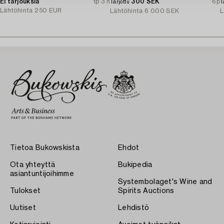
Ei tarjouksia
1p 3 h
300 SEK
6p
Tarjottu
T
Lähtöhinta
250 EUR
Lähtöhinta
6 000 SEK
L
Tietoa Bukowskista
Ehdot
Ota yhteyttä
Bukipedia
asiantuntijoihimme
Systembolaget's Wine and
Tulokset
Spirits Auctions
Uutiset
Lehdistö