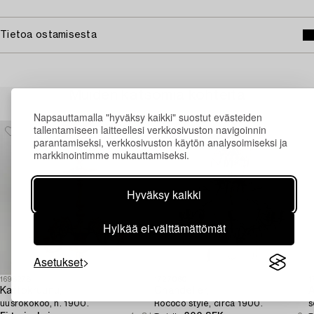
Tietoa ostamisesta
Muiden katsomia kohteita
Napsauttamalla "hyväksy kaikki" suostut evästeiden
tallentamiseen laitteellesi verkkosivuston navigoinnin
parantamiseksi, verkkosivuston käytön analysoimiseksi ja
markkinointimme mukauttamiseksi.
Hyväksy kaikki
Hylkää ei-välttämättömät
Asetukset
1698278
1727060
1
Kattokruunu,
Chandelier,
A
uusrokokoo, n. 1900.
Rococo style, circa 1900.
s