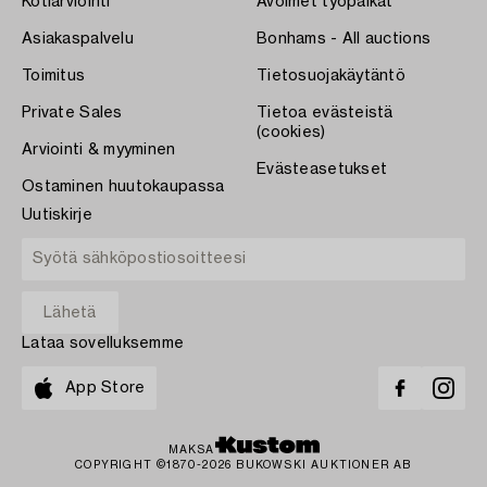
Kotiarviointi
Avoimet työpaikat
Asiakaspalvelu
Bonhams - All auctions
Toimitus
Tietosuojakäytäntö
Private Sales
Tietoa evästeistä
(cookies)
Arviointi & myyminen
Evästeasetukset
Ostaminen huutokaupassa
Uutiskirje
Lataa sovelluksemme
App Store
MAKSA
COPYRIGHT ©1870-2026 BUKOWSKI AUKTIONER AB