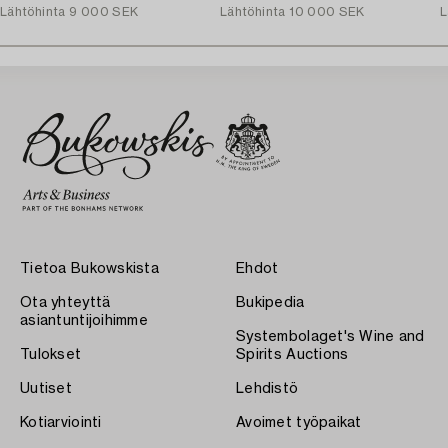
Lähtöhinta
9 000 SEK
Lähtöhinta
10 000 SEK
L
Tietoa Bukowskista
Ehdot
Ota yhteyttä
Bukipedia
asiantuntijoihimme
Systembolaget's Wine and
Tulokset
Spirits Auctions
Uutiset
Lehdistö
Kotiarviointi
Avoimet työpaikat