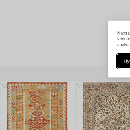
Napsau
verkko
analys
Hy