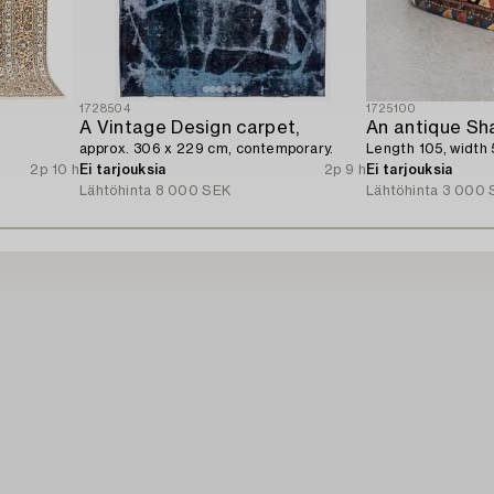
1728504
1725100
A Vintage Design carpet,
An antique Sh
approx. 306 x 229 cm, contemporary.
Length 105, width 
2p 10 h
Ei tarjouksia
2p 9 h
Ei tarjouksia
Lähtöhinta
8 000 SEK
Lähtöhinta
3 000 