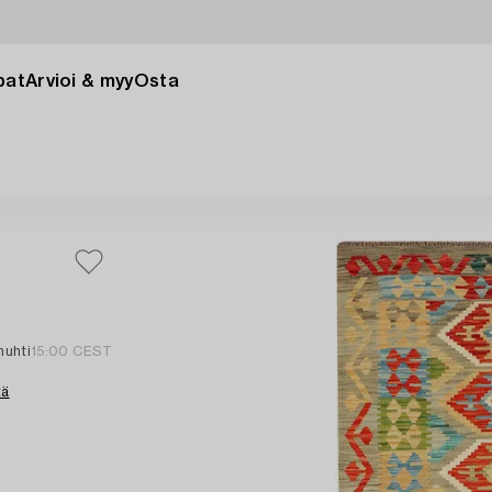
pat
Arvioi & myy
Osta
huhti
15:00 CEST
tä