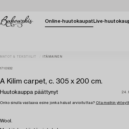
Online-huutokaupat
Live-huutokau
MATOT & TEKSTIILIT
ITÄMAINEN
1710932
A Kilim carpet, c. 305 x 200 cm.
Huutokauppa päättynyt
24. 
Onko sinulla vastaava esine jonka haluat arvioituttaa?
Ota meihin yhteyt
Wool.