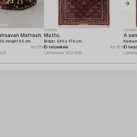
1732153
172459
ahsavan Mafrash,
Matto,
A sem
55, height 65 cm.
Bidjar, 245 x 174 cm.
Kashan,
6p 13 h
Ei tarjouksia
6p 12 h
Ei tarj
SEK
Lähtöhinta
300 EUR
Lähtöh