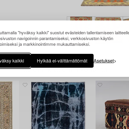
ttamalla "hyväksy kaikki" suostut evästeiden tallentamiseen laitteell
sivuston navigoinnin parantamiseksi, verkkosivuston käytön
oimiseksi ja markkinointimme mukauttamiseksi.
väksy kaikki
Hylkää ei-välttämättömät
Asetukset
Muiden katsomia kohteita