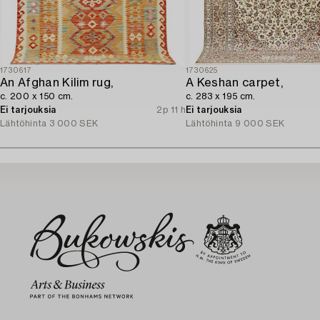
1730617
1730625
An Afghan Kilim rug,
A Keshan carpet,
c. 200 x 150 cm.
c. 283 x 195 cm.
Ei tarjouksia
2p 11 h
Ei tarjouksia
Lähtöhinta
3 000 SEK
Lähtöhinta
9 000 SEK