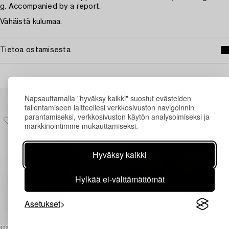
g. Accompanied by a report.
Vähäistä kulumaa.
Tietoa ostamisesta
Muiden katsomia kohteita
Napsauttamalla "hyväksy kaikki" suostut evästeiden
tallentamiseen laitteellesi verkkosivuston navigoinnin
parantamiseksi, verkkosivuston käytön analysoimiseksi ja
markkinointimme mukauttamiseksi.
Hyväksy kaikki
Hylkää ei-välttämättömät
Asetukset
1731551
1709717
1