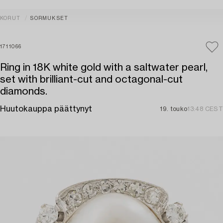
KORUT
SORMUKSET
1711066
Ring in 18K white gold with a saltwater pearl,
set with brilliant-cut and octagonal-cut
diamonds.
Huutokauppa päättynyt
19. touko
13:48 CEST