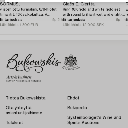
SORMUS,
Claës E. Giertta
R
viistehiottu turmaliini, 8/8-hiotut
Ring 18K gold and white gold set
E
timantit, 18K valkokultaa. A.
with round brilliant-cut and eight-
r
Tillander, Helsingfors 1975.
Ei tarjouksia
5p 2 h
cut diamonds.
Ei tarjouksia
5p 1 h
E
Lähtöhinta
1 300 EUR
Lähtöhinta
12 000 SEK
L
Tietoa Bukowskista
Ehdot
Ota yhteyttä
Bukipedia
asiantuntijoihimme
Systembolaget's Wine and
Tulokset
Spirits Auctions