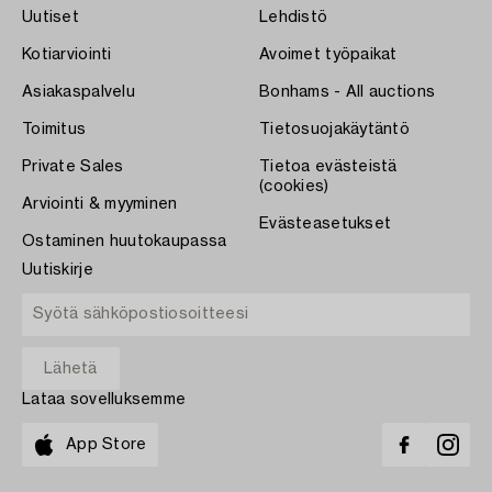
Uutiset
Lehdistö
Kotiarviointi
Avoimet työpaikat
Asiakaspalvelu
Bonhams - All auctions
Toimitus
Tietosuojakäytäntö
Private Sales
Tietoa evästeistä
(cookies)
Arviointi & myyminen
Evästeasetukset
Ostaminen huutokaupassa
Uutiskirje
Lataa sovelluksemme
App Store