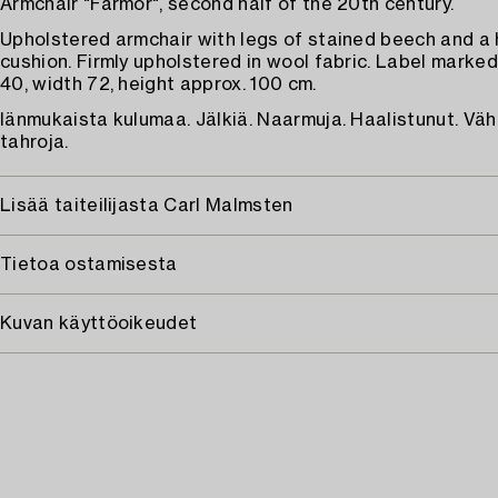
Armchair "Farmor", second half of the 20th century.
Upholstered armchair with legs of stained beech and a
cushion. Firmly upholstered in wool fabric. Label marked
40, width 72, height approx. 100 cm.
Iänmukaista kulumaa. Jälkiä. Naarmuja. Haalistunut. Väh
tahroja.
Lisää taiteilijasta Carl Malmsten
Tietoa ostamisesta
Kuvan käyttöoikeudet