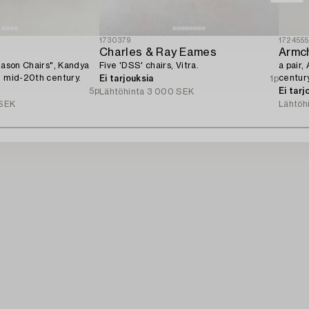
1730379
172455
Charles & Ray Eames
Armch
 Jason Chairs", Kandya
Five 'DSS' chairs, Vitra.
a pair,
, mid-20th century.
century
Ei tarjouksia
1p
5p
Ei tarj
Lähtöhinta
3 000 SEK
SEK
Lähtöh