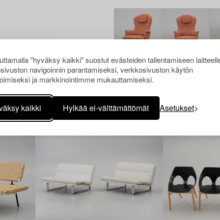
ttamalla "hyväksy kaikki" suostut evästeiden tallentamiseen laitteell
sivuston navigoinnin parantamiseksi, verkkosivuston käytön
oimiseksi ja markkinointimme mukauttamiseksi.
Muiden katsomia kohteita
väksy kaikki
Hylkää ei-välttämättömät
Asetukset