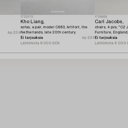
1732170
1726659
Kho Liang,
Carl Jacobs,
sofas, a pair, model C683, Artifort, the
chairs, 4 pcs, "C2
Netherlands, late 20th century.
Furniture, England
4p 23 h
Ei tarjouksia
4p 23 h
Ei tarjouksia
Lähtöhinta
8 000 SEK
Lähtöhinta
6 000 