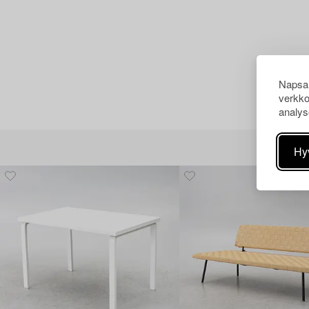
Napsau
verkko
analys
Hy