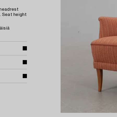
 headrest
. Seat height
äisiä