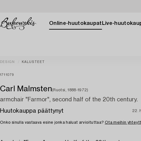
Online-huutokaupat
Live-huutokau
DESIGN
KALUSTEET
1711079
Carl Malmsten
(Ruotsi, 1888-1972)
armchair "Farmor", second half of the 20th century.
Huutokauppa päättynyt
22. 
Onko sinulla vastaava esine jonka haluat arvioituttaa?
Ota meihin yhteyt