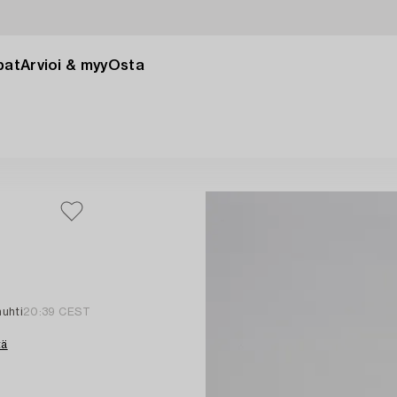
pat
Arvioi & myy
Osta
huhti
20:39 CEST
tä