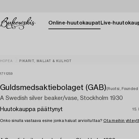
Online-huutokaupat
Live-huutokau
HOPEA
PIKARIT, MALJAT & KULHOT
1711259
Guldsmedsaktiebolaget (GAB)
(Ruotsi, Founded 
A Swedish silver beaker/vase, Stockholm 1930
Huutokauppa päättynyt
15.
Onko sinulla vastaava esine jonka haluat arvioituttaa?
Ota meihin yhteyt