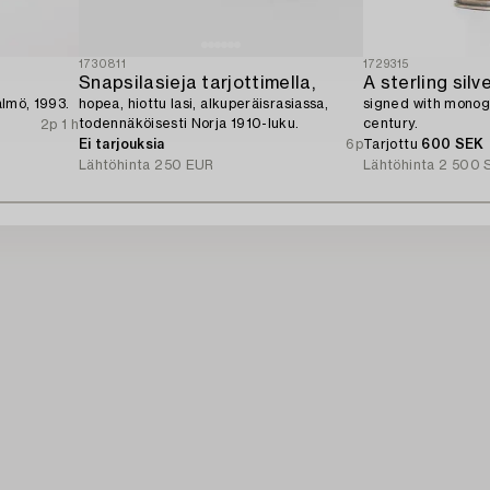
1730811
1729315
Snapsilasieja tarjottimella,
almö, 1993.
hopea, hiottu lasi, alkuperäisrasiassa,
signed with mono
todennäköisesti Norja 1910-luku.
century.
2p 1 h
Ei tarjouksia
6p
Tarjottu
600 SEK
Lähtöhinta
250 EUR
Lähtöhinta
2 500 