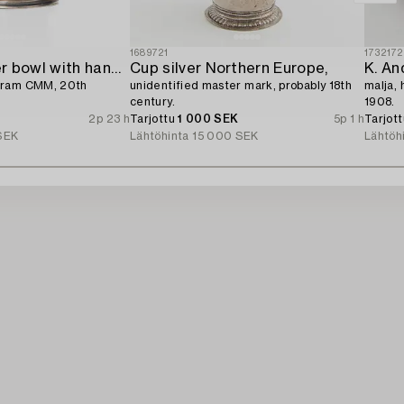
1689721
1732172
A sterling silver bowl with handle,
Cup silver Northern Europe,
K. An
gram CMM, 20th
unidentified master mark, probably 18th
malja, 
century.
1908.
2p 23 h
Tarjottu
1 000 SEK
5p 1 h
Tarjot
SEK
Lähtöhinta
15 000 SEK
Lähtöh