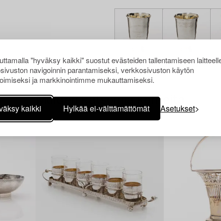
ttamalla "hyväksy kaikki" suostut evästeiden tallentamiseen laitteell
sivuston navigoinnin parantamiseksi, verkkosivuston käytön
oimiseksi ja markkinointimme mukauttamiseksi.
Muiden katsomia kohteita
väksy kaikki
Hylkää ei-välttämättömät
Asetukset