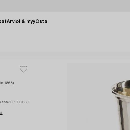
pat
Arvioi & myy
Osta
in 1868)
 kesä
20:10 CEST
tä