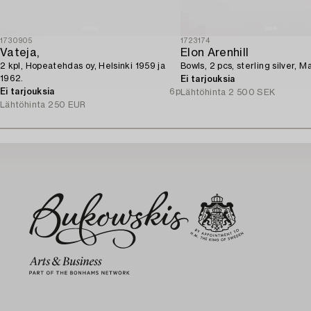
1730905
1723174
Vateja,
Elon Arenhill
2 kpl, Hopeatehdas oy, Helsinki 1959 ja
Bowls, 2 pcs, sterling silver, M
1962.
Ei tarjouksia
Ei tarjouksia
6p
Lähtöhinta
2 500 SEK
Lähtöhinta
250 EUR