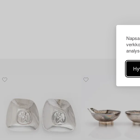
Napsau
verkko
analys
Hy