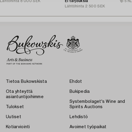
Lähtöhinta
8 000 SEK
Ei tarjouksia
1p 5 h
L
Lähtöhinta
2 500 SEK
Tietoa Bukowskista
Ehdot
Ota yhteyttä
Bukipedia
asiantuntijoihimme
Systembolaget's Wine and
Tulokset
Spirits Auctions
Uutiset
Lehdistö
Kotiarviointi
Avoimet työpaikat