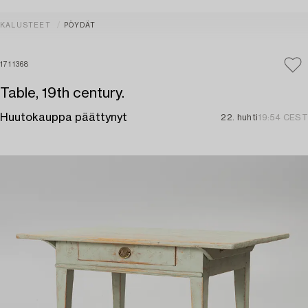
KALUSTEET
PÖYDÄT
1711368
Table, 19th century.
Huutokauppa päättynyt
22. huhti
19:54 CEST