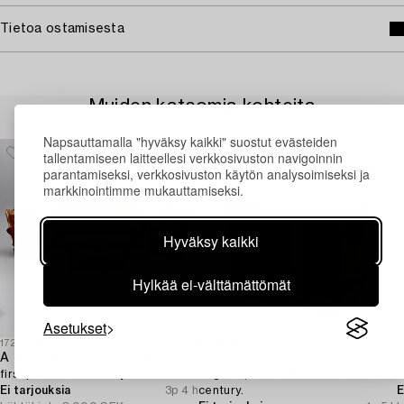
Tietoa ostamisesta
Muiden katsomia kohteita
Napsauttamalla "hyväksy kaikki" suostut evästeiden
tallentamiseen laitteellesi verkkosivuston navigoinnin
parantamiseksi, verkkosivuston käytön analysoimiseksi ja
markkinointimme mukauttamiseksi.
Hyväksy kaikki
Hylkää ei-välttämättömät
Asetukset
1729755
1729232
1
A four-piece gilt gesso rococo-style salon suite,
Desk,
T
first part 20th century.
England, second half of the 20th
1
Ei tarjouksia
3p 4 h
century.
E