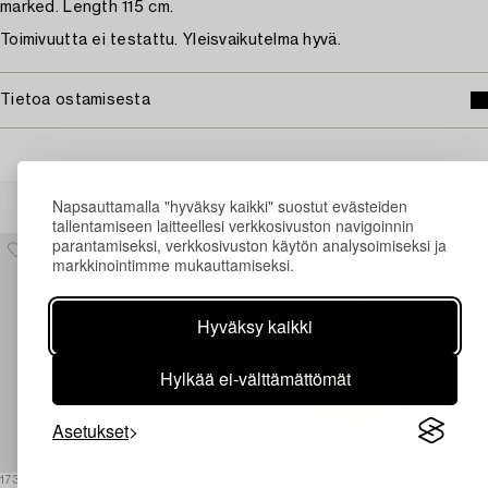
marked. Length 115 cm.
Toimivuutta ei testattu. Yleisvaikutelma hyvä.
Tietoa ostamisesta
Muiden katsomia kohteita
Napsauttamalla "hyväksy kaikki" suostut evästeiden
tallentamiseen laitteellesi verkkosivuston navigoinnin
parantamiseksi, verkkosivuston käytön analysoimiseksi ja
markkinointimme mukauttamiseksi.
Hyväksy kaikki
Hylkää ei-välttämättömät
Asetukset
1732152
1727687
1