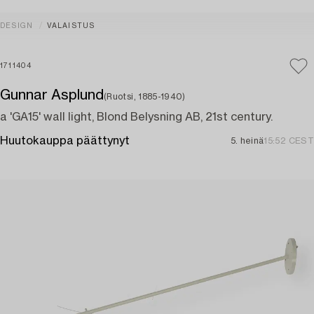
DESIGN
VALAISTUS
1711404
Gunnar Asplund
(Ruotsi, 1885-1940)
a 'GA15' wall light, Blond Belysning AB, 21st century.
Huutokauppa päättynyt
5. heinä
15:52 CEST