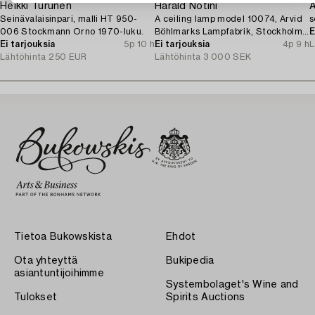
Heikki Turunen
Harald Notini
A
Seinävalaisinpari, malli HT 950-
A ceiling lamp model 10074, Arvid
s
006 Stockmann Orno 1970-luku.
Böhlmarks Lampfabrik, Stockholm,
E
Ei tarjouksia
5p 10 h
1920s.
Ei tarjouksia
4p 9 h
L
Lähtöhinta
250 EUR
Lähtöhinta
3 000 SEK
Tietoa Bukowskista
Ehdot
Ota yhteyttä
Bukipedia
asiantuntijoihimme
Systembolaget's Wine and
Tulokset
Spirits Auctions