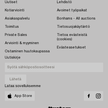
Uutiset
Lehdistö
Kotiarviointi
Avoimet työpaikat
Asiakaspalvelu
Bonhams - All auctions
Toimitus
Tietosuojakäytäntö
Private Sales
Tietoa evästeistä
(cookies)
Arviointi & myyminen
Evästeasetukset
Ostaminen huutokaupassa
Uutiskirje
Lataa sovelluksemme
App Store