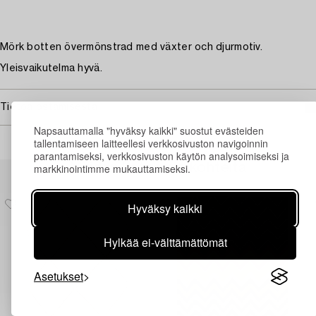
Mörk botten övermönstrad med växter och djurmotiv.
Yleisvaikutelma hyvä.
Tietoa ostamisesta
Napsauttamalla "hyväksy kaikki" suostut evästeiden
tallentamiseen laitteellesi verkkosivuston navigoinnin
parantamiseksi, verkkosivuston käytön analysoimiseksi ja
Muiden katsomia kohteita
markkinointimme mukauttamiseksi.
Hyväksy kaikki
Hylkää ei-välttämättömät
Asetukset