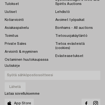
Tulokset
Spirits Auctions
Uutiset
Lehdistö
Kotiarviointi
Avoimet työpaikat
Asiakaspalvelu
Bonhams - All auctions
Toimitus
Tietosuojakäytäntö
Private Sales
Tietoa evästeistä
(cookies)
Arviointi & myyminen
Evästeasetukset
Ostaminen huutokaupassa
Uutiskirje
Lataa sovelluksemme
App Store