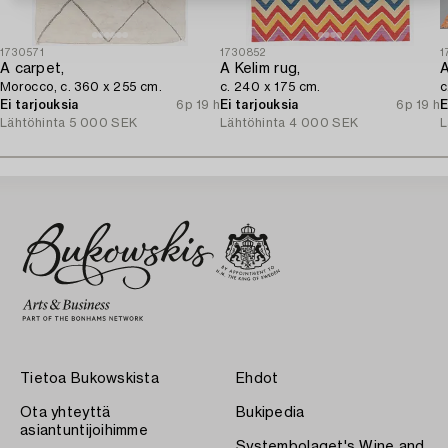
1730571
1730852
1
A carpet,
A Kelim rug,
A
Morocco, c. 360 x 255 cm.
c. 240 x 175 cm.
c
Ei tarjouksia
6p 19 h
Ei tarjouksia
6p 19 h
E
Lähtöhinta
5 000 SEK
Lähtöhinta
4 000 SEK
L
Tietoa Bukowskista
Ehdot
Ota yhteyttä
Bukipedia
asiantuntijoihimme
Systembolaget's Wine and